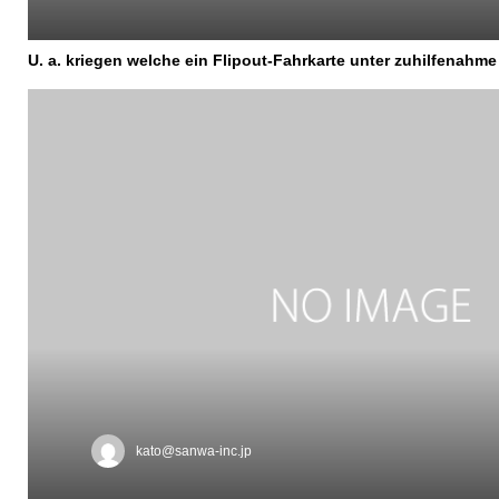
U. a. kriegen welche ein Flipout-Fahrkarte unter zuhilfenahme
kato@sanwa-inc.jp