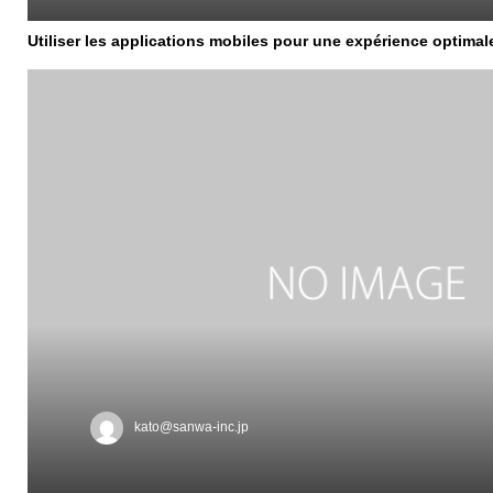
Utiliser les applications mobiles pour une expérience optimale
kato@sanwa-inc.jp