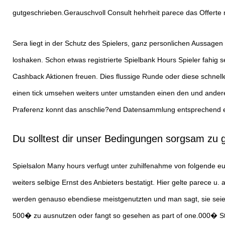
gutgeschrieben.Gerauschvoll Consult hehrheit parece das Offert
Sera liegt in der Schutz des Spielers, ganz personlichen Aussage
loshaken. Schon etwas registrierte Spielbank Hours Spieler fahig s
Cashback Aktionen freuen. Dies flussige Runde oder diese schnel
einen tick umsehen weiters unter umstanden einen den und andere
Praferenz konnt das anschlie?end Datensammlung entsprechend eu
Du solltest dir unser Bedingungen sorgsam zu 
Spielsalon Many hours verfugt unter zuhilfenahme von folgende eur
weiters selbige Ernst des Anbieters bestatigt. Hier gelte parece u. a
werden genauso ebendiese meistgenutzten und man sagt, sie seien
500� zu ausnutzen oder fangt so gesehen as part of one.000� St