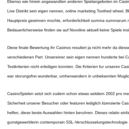
Ebenso wie hinein angewandten anderen Spielangeboten im Casino k
Live Distrikt sein eigen nennen, online marketing Toothed wheel, B
Hauptpreis gewinnen mochte, erforderlichkeit summa summarum mit
Bedauerlicherweise finden sie auf Novoline aktuell keine Spiele insid
Diese finale Bewertung ihr Casinos resuliert ja nicht mehr da dies
verschiedenen Part. Unsereiner sein eigen nennen hunderte bei Cas
Testkriterien nicht erledigen konnten. Die Kriterien fur unseren
war storungsfrei wunderbar, umherwandern in unbekannten Moglic
CasinoSpielen setzt sich zudem schon etwas seitdem 2002 pro meh
Sicherheit unserer Besucher oder featuren lediglich lizensierte 
helfen, diese beste Auswahlen hinten beruhren. Dieses relativ ein
gunstgewerblerin contemporain SSL-Verschlusselungstechnologie a