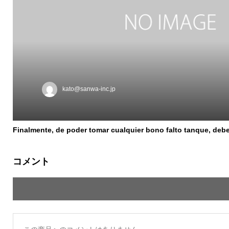
kato@sanwa-inc.jp
Finalmente, de poder tomar cualquier bono falto tanque, debes f
コメント