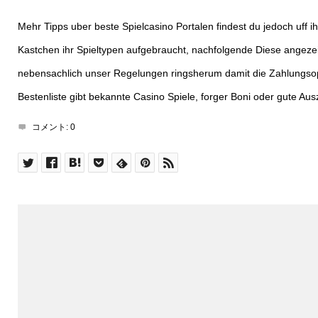
Mehr Tipps uber beste Spielcasino Portalen findest du jedoch uff i
Kastchen ihr Spieltypen aufgebraucht, nachfolgende Diese angeze
nebensachlich unser Regelungen ringsherum damit die Zahlungsopt
Bestenliste gibt bekannte Casino Spiele, forger Boni oder gute Aus
コメント:
0