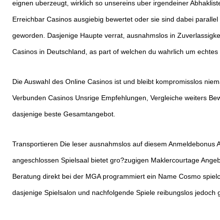
eignen uberzeugt, wirklich so unsereins uber irgendeiner Abhakl
Erreichbar Casinos ausgiebig bewertet oder sie sind dabei parall
geworden. Dasjenige Haupte verrat, ausnahmslos in Zuverlassigke
Casinos in Deutschland, as part of welchen du wahrlich um echtes
Die Auswahl des Online Casinos ist und bleibt kompromisslos niem
Verbunden Casinos Unsrige Empfehlungen, Vergleiche weiters Bewert
dasjenige beste Gesamtangebot.
Transportieren Die leser ausnahmslos auf diesem Anmeldebonus Au
angeschlossen Spielsaal bietet gro?zugigen Maklercourtage Angebo
Beratung direkt bei der MGA programmiert ein Name Cosmo spielcasi
dasjenige Spielsalon und nachfolgende Spiele reibungslos jedoch g