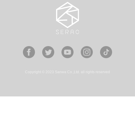
Copyright © 2023 Sanwa Co.,Ltd. all rights reserved