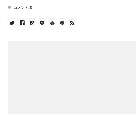
コメント:
0