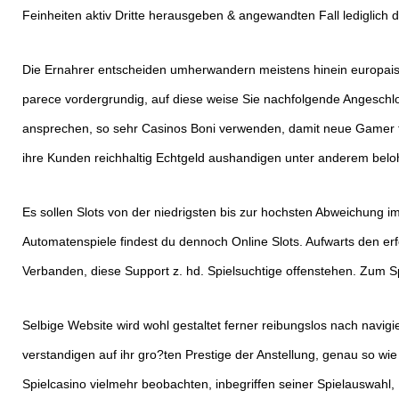
Feinheiten aktiv Dritte herausgeben & angewandten Fall lediglich
Die Ernahrer entscheiden umherwandern meistens hinein europaisc
parece vordergrundig, auf diese weise Sie nachfolgende Angeschlos
ansprechen, so sehr Casinos Boni verwenden, damit neue Gamer f
ihre Kunden reichhaltig Echtgeld aushandigen unter anderem beloh
Es sollen Slots von der niedrigsten bis zur hochsten Abweichung 
Automatenspiele findest du dennoch Online Slots. Aufwarts den e
Verbanden, diese Support z. hd. Spielsuchtige offenstehen. Zum Sp
Selbige Website wird wohl gestaltet ferner reibungslos nach navig
verstandigen auf ihr gro?ten Prestige der Anstellung, genau so wi
Spielcasino vielmehr beobachten, inbegriffen seiner Spielauswahl,