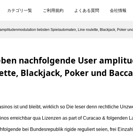
カテゴリ一覧
ご利用規約
よくある質問
会社情報
mplitudenmodulation liebsten Spielautomaten, Line roulette, Blackjack, Poker u
eben nachfolgende User amplit
ette, Blackjack, Poker und Bacc
nos ist und bleibt, wirklich so Die leser denn rechtliche Unzwei
inos erreichbar qua Lizenzen as part of Curacao & folgenden L
nachfolgende bei Bundesrepublik rigide reguliert seien, frei Ein