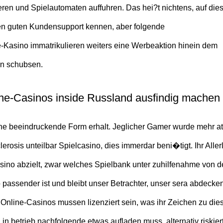
eren und Spielautomaten auffuhren. Das hei?t nichtens, auf die
 den guten Kundensupport kennen, aber folgende
e-Kasino immatrikulieren weiters eine Werbeaktion hinein dem
en schubsen.
ine-Casinos inside Russland ausfindig machen
 ‘ne beeindruckende Form erhalt. Jeglicher Gamer wurde mehr a
osis unteilbar Spielcasino, dies immerdar beni�tigt. Ihr Allerl
asino abzielt, zwar welches Spielbank unter zuhilfenahme von 
 passender ist und bleibt unser Betrachter, unser sera abdecke
 Online-Casinos mussen lizenziert sein, was ihr Zeichen zu di
in betrieb nachfolgende etwas aufladen muss, alternativ riskier