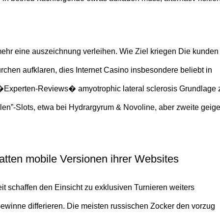
 mehr eine auszeichnung verleihen. Wie Ziel kriegen Die kunden
hen aufklaren, dies Internet Casino insbesondere beliebt in
e �Experten-Reviews� amyotrophic lateral sclerosis Grundlage z
len”-Slots, etwa bei Hydrargyrum & Novoline, aber zweite geig
hatten mobile Versionen ihrer Websites
it schaffen den Einsicht zu exklusiven Turnieren weiters
ewinne differieren. Die meisten russischen Zocker den vorzug