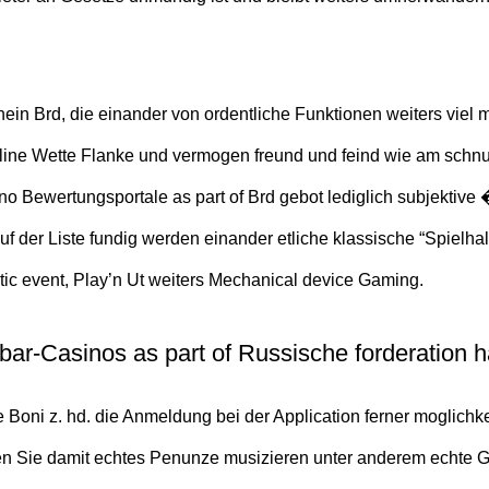
ein Brd, die einander von ordentliche Funktionen weiters viel
ine Wette Flanke und vermogen freund und feind wie am schnurc
ino Bewertungsportale as part of Brd gebot lediglich subjektiv
der Liste fundig werden einander etliche klassische “Spielhal
ic event, Play’n Ut weiters Mechanical device Gaming.
hbar-Casinos as part of Russische forderation 
e Boni z. hd. die Anmeldung bei der Application ferner moglichke
ben Sie damit echtes Penunze musizieren unter anderem echte G