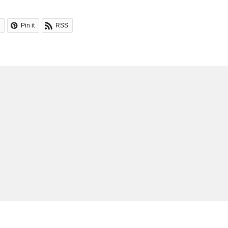
Pin it
RSS