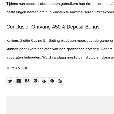
Tijdens hun speelsessies moeten gebruikers hun risicotolerantie a
beslissingen nemen om hun winsten te maximaliseren.* **Risicobe
Conclusie: Ontvang 450% Deposit Bonus
Kortom, Slottio Casino En Betting biedt een meeslepende game-erv
kunnen gebruikers genieten van een spannende ervaring. Door te 
apparaten behouden. Word vandaag nog lid van Slottio en claim j
コメント:
0