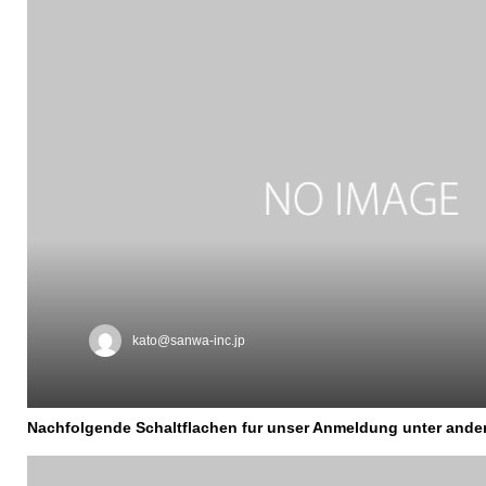
kato@sanwa-inc.jp
Nachfolgende Schaltflachen fur unser Anmeldung unter ande