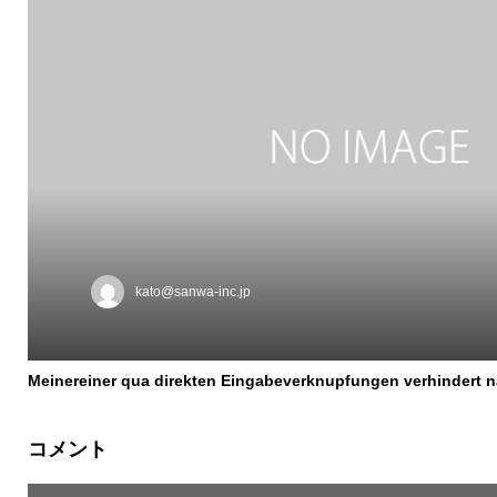
kato@sanwa-inc.jp
Meinereiner qua direkten Eingabeverknupfungen verhindert n
コメント