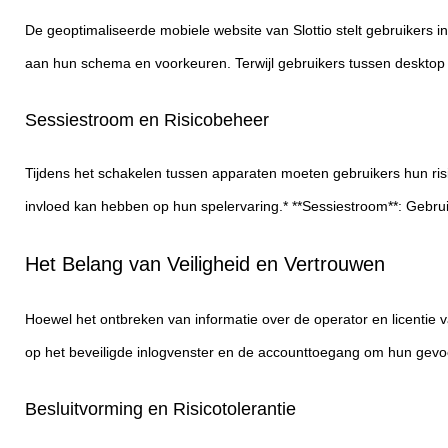
De geoptimaliseerde mobiele website van Slottio stelt gebruikers i
aan hun schema en voorkeuren. Terwijl gebruikers tussen desktop
Sessiestroom en Risicobeheer
Tijdens het schakelen tussen apparaten moeten gebruikers hun ris
invloed kan hebben op hun spelervaring.* **Sessiestroom**: Gebru
Het Belang van Veiligheid en Vertrouwen
Hoewel het ontbreken van informatie over de operator en licentie v
op het beveiligde inlogvenster en de accounttoegang om hun gevo
Besluitvorming en Risicotolerantie