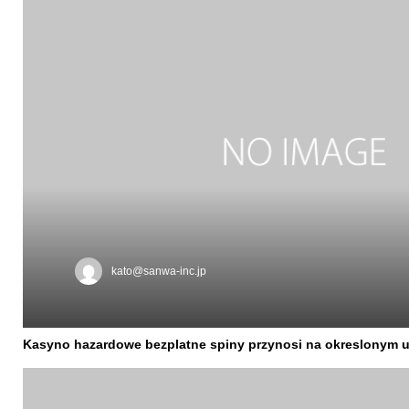
kato@sanwa-inc.jp
Kasyno hazardowe bezplatne spiny przynosi na okreslonym uz