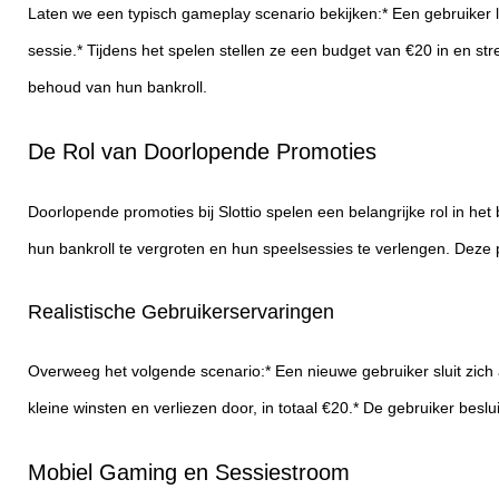
Laten we een typisch gameplay scenario bekijken:* Een gebruiker lo
sessie.* Tijdens het spelen stellen ze een budget van €20 in en s
behoud van hun bankroll.
De Rol van Doorlopende Promoties
Doorlopende promoties bij Slottio spelen een belangrijke rol in 
hun bankroll te vergroten en hun speelsessies te verlengen. Deze pr
Realistische Gebruikerservaringen
Overweeg het volgende scenario:* Een nieuwe gebruiker sluit zich 
kleine winsten en verliezen door, in totaal €20.* De gebruiker besl
Mobiel Gaming en Sessiestroom