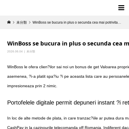

未分類
WinBoss se bucura in plus o secunda cea mai potrivita sec?iune din live casino off Res Publica
WinBoss se bucura in plus o secunda cea mai
2026.06.04
未分類
WinBoss le ofera clien?ilor sai noi un bonus de get Valoarea propri
asemenea, ?i-a platit spa?iu ?i pe aceasta lista care au persoan
impresioneaza prin 2 nimic.
Portofelele digitale permit depuneri instant ?i re
In loc de alte metode de plata, in care tranzac?iile ar putea dura
CashPay in la cazinourile telecomanda off Romania. Indiferent daca