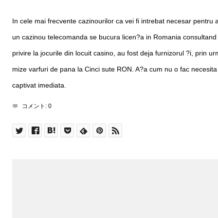
In cele mai frecvente cazinourilor ca vei fi intrebat necesar pentru 
un cazinou telecomanda se bucura licen?a in Romania consultand o s
privire la jocurile din locuit casino, au fost deja furnizorul ?i, pr
mize varfuri de pana la Cinci sute RON. A?a cum nu o fac necesita ab
captivat imediata.
コメント:
0