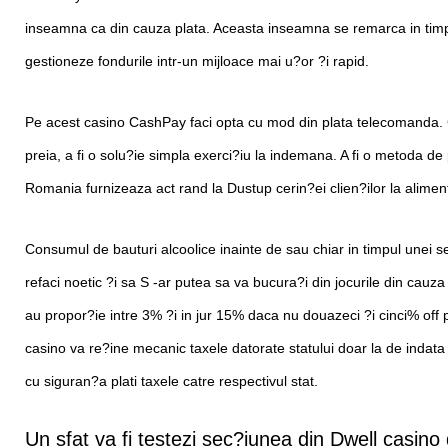
inseamna ca din cauza plata. Aceasta inseamna se remarca in timp ce
gestioneze fondurile intr-un mijloace mai u?or ?i rapid.
Pe acest casino CashPay faci opta cu mod din plata telecomanda. Ca
preia, a fi o solu?ie simpla exerci?iu la indemana. A fi o metoda de 
Romania furnizeaza act rand la Dustup cerin?ei clien?ilor la alimen
Consumul de bauturi alcoolice inainte de sau chiar in timpul unei ses
refaci noetic ?i sa S -ar putea sa va bucura?i din jocurile din cau
au propor?ie intre 3% ?i in jur 15% daca nu douazeci ?i cinci% off 
casino va re?ine mecanic taxele datorate statului doar la de indata c
cu siguran?a plati taxele catre respectivul stat.
Un sfat va fi testezi sec?iunea din Dwell casino 