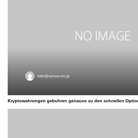
kato@sanwa-inc.jp
Kryptowahrungen gebuhren genauso zu den schnellen Optione