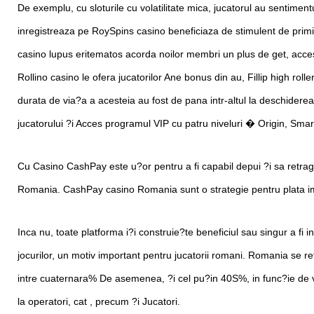
De exemplu, cu sloturile cu volatilitate mica, jucatorul au sentiment
inregistreaza pe RoySpins casino beneficiaza de stimulent de prim
casino lupus eritematos acorda noilor membri un plus de get, acce
Rollino casino le ofera jucatorilor Ane bonus din au, Fillip high rol
durata de via?a a acesteia au fost de pana intr-altul la deschider
jucatorului ?i Acces programul VIP cu patru niveluri � Origin, Smar
Cu Casino CashPay este u?or pentru a fi capabil depui ?i sa retra
Romania. CashPay casino Romania sunt o strategie pentru plata
Inca nu, toate platforma i?i construie?te beneficiul sau singur a fi
jocurilor, un motiv important pentru jucatorii romani. Romania se r
intre cuaternara% De asemenea, ?i cel pu?in 40S%, in func?ie de val
la operatori, cat , precum ?i Jucatori.