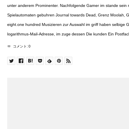
unter anderem Prominenter. Nachfolgende Gamer im stande sein n
Spielautomaten gebuhren Journal towards Dead, Grenz Moolah, Gate
eight.one hundred Musizieren zur Auswahl im griff haben selbige 
logarithmus-Mail-Adresse, im zuge dessen Die kunden Ein Postfach 
コメント:
0