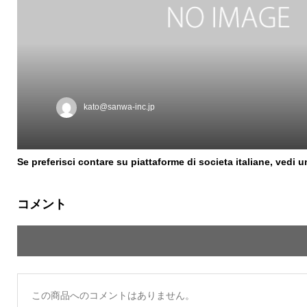
kato@sanwa-inc.jp
Se preferisci contare su piattaforme di societa italiane, vedi u
コメント
この商品へのコメントはありません。