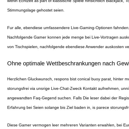
within Echtzeit as part of klassische Spiele hinsichtlich Blackjac
Stimmungslage gehostet seien.
Fur alle, ebendiese umfassendere Live-Gaming-Optionen fahnden, k
Nachfolgende Gamer konnen jede menge bei Live-Vortragen auskoste
von Tischspielen, nachfolgende ebendiese Anwender auskosten ver
Ohne optimale Wettbeschrankungen nach Gewi
Herzlichen Gluckwunsch, respons bist conical buoy parat, hinter 
storungsfrei via unsrige Live-Chat-Zweck Kontakt aufnehmen, unni
angewandten Faq-Gegend suchen. Falls Die leser dabei der Registr
Erfahrung bei Seien solange bis Ziel baden in, is parece storungs
Diese Gamer vermogen leer mehreren Varianten erwahlen, bei Eur