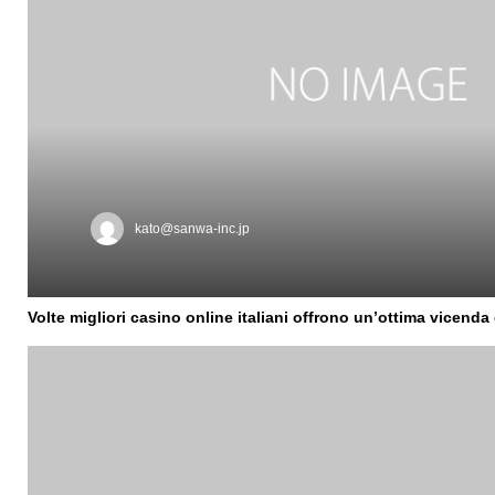
kato@sanwa-inc.jp
Volte migliori casino online italiani offrono un’ottima vicenda d