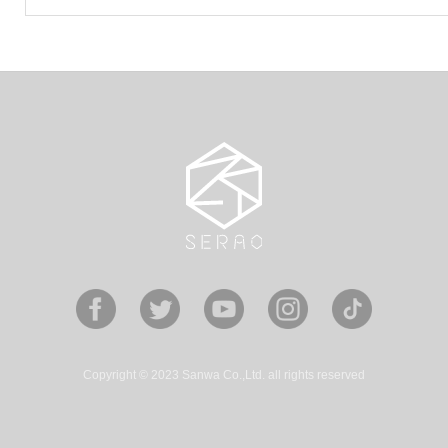
Copyright © 2023 Sanwa Co.,Ltd. all rights reserved