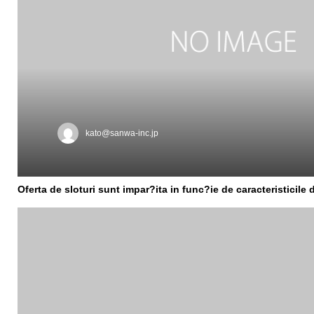
kato@sanwa-inc.jp
Oferta de sloturi sunt impar?ita in func?ie de caracteristicile d