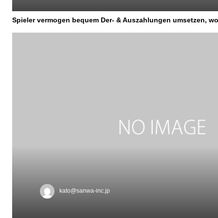
Spieler vermogen bequem Der- & Auszahlungen umsetzen, wom
kato@sanwa-inc.jp