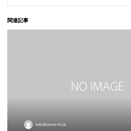
関連記事
kato@sanwa-inc.jp