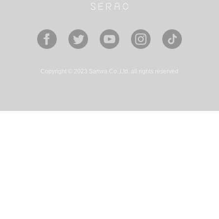
Copyright © 2023 Sanwa Co.,Ltd. all rights reserved