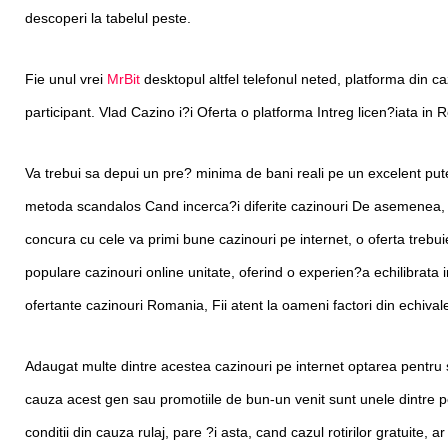
descoperi la tabelul peste.
Fie unul vrei
MrBit
desktopul altfel telefonul neted, platforma din c
participant. Vlad Cazino i?i Oferta o platforma Intreg licen?iata in
Va trebui sa depui un pre? minima de bani reali pe un excelent pu
metoda scandalos Cand incerca?i diferite cazinouri De asemenea, ?
concura cu cele va primi bune cazinouri pe internet, o oferta trebuie
populare cazinouri online unitate, oferind o experien?a echilibrata 
ofertante cazinouri Romania, Fii atent la oameni factori din echiva
Adaugat multe dintre acestea cazinouri pe internet optarea pentru 
cauza acest gen sau promotiile de bun-un venit sunt unele dintre per
conditii din cauza rulaj, pare ?i asta, cand cazul rotirilor gratuite