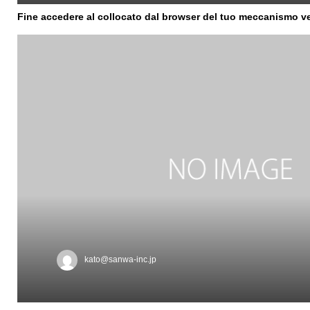
Fine accedere al collocato dal browser del tuo meccanismo ve
kato@sanwa-inc.jp