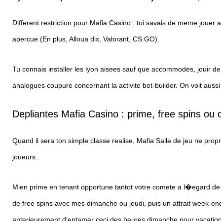
Different restriction pour Mafia Casino : toi savais de meme joue
apercue (En plus, Alloua dix, Valorant, CS:GO).
Tu connais installer les lyon aisees sauf que accommodes, jouir de
analogues coupure concernant la activite bet-builder. On voit aussi 
Depliantes Mafia Casino : prime, free spins ou
Quand il sera ton simple classe realise, Mafia Salle de jeu ne prop
joueurs.
Mien prime en tenant opportune tantot votre comete a l�egard de t
de free spins avec mes dimanche ou jeudi, puis un attrait week-en
anterieurement d’entamer ceci des heures dimanche pour vacation