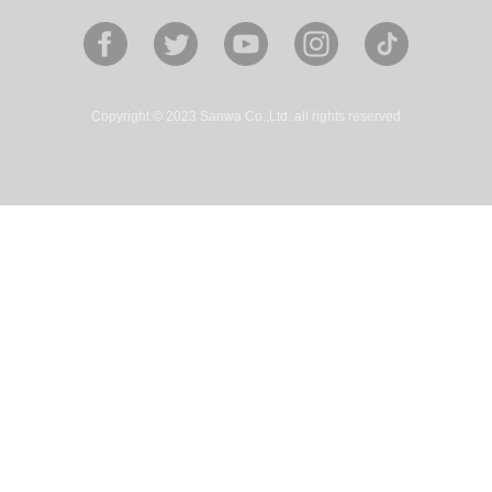
Copyright © 2023 Sanwa Co.,Ltd. all rights reserved