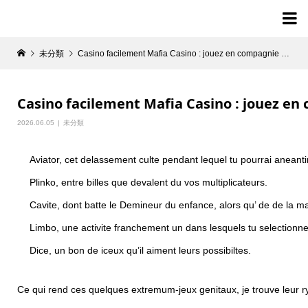

未分類
Casino facilement Mafia Casino : jouez en compagnie de de vrais croupiers
Casino facilement Mafia Casino : jouez en
2026.06.05
未分類
Aviator, cet delassement culte pendant lequel tu pourrai aneantir 
Plinko, entre billes que devalent du vos multiplicateurs.
Cavite, dont batte le Demineur du enfance, alors qu’ de de la ma
Limbo, une activite franchement un dans lesquels tu selectionnes 
Dice, un bon de iceux qu’il aiment leurs possibiltes.
Ce qui rend ces quelques extremum-jeux genitaux, je trouve leur r