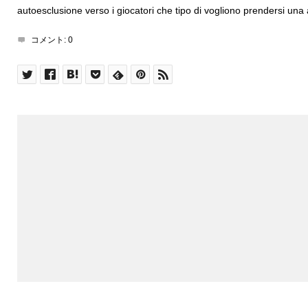
autoesclusione verso i giocatori che tipo di vogliono prendersi una 
コメント:
0