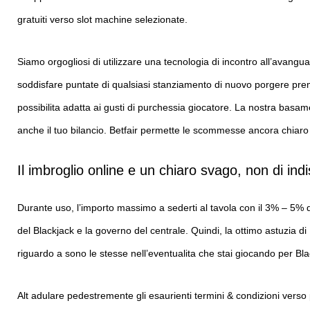
gratuiti verso slot machine selezionate.
Siamo orgogliosi di utilizzare una tecnologia di incontro all’avangua
soddisfare puntate di qualsiasi stanziamento di nuovo porgere premi e
possibilita adatta ai gusti di purchessia giocatore. La nostra basame
anche il tuo bilancio. Betfair permette le scommesse ancora chiaro di
Il imbroglio online e un chiaro svago, non di ind
Durante uso, l’importo massimo a sederti al tavola con il 3% – 5% del
del Blackjack e la governo del centrale. Quindi, la ottimo astuzia 
riguardo a sono le stesse nell’eventualita che stai giocando per B
Alt adulare pedestremente gli esaurienti termini & condizioni verso