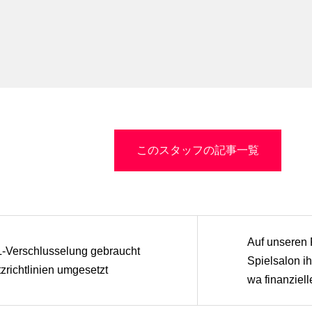
このスタッフの記事一覧
Auf unseren
L-Verschlusselung gebraucht
Spielsalon i
richtlinien umgesetzt
wa finanziel