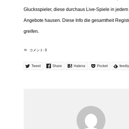
Glucksspieler, diese durchaus Live-Spiele in jedem 
Angebote hausen. Diese Info die gesamtheit Registe
greifen.
コメント:
0
Tweet
Share
Hatena
Pocket
feedly