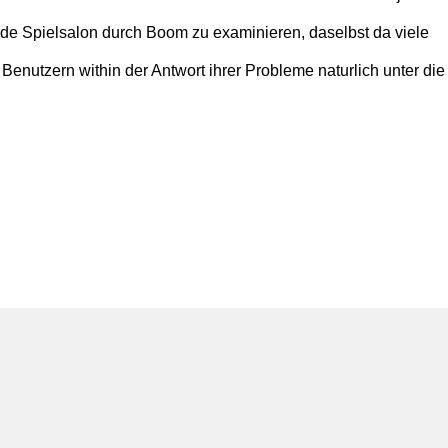
eside Spielsalon durch Boom zu examinieren, daselbst da viele
Benutzern within der Antwort ihrer Probleme naturlich unter di