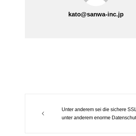
kato@sanwa-inc.jp
Unter anderem sei die sichere SS
unter anderem enorme Datenschutz