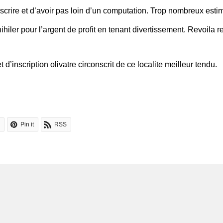
nscrire et d’avoir pas loin d’un computation. Trop nombreux estim
hiler pour l’argent de profit en tenant divertissement. Revoila r
 d’inscription olivatre circonscrit de ce localite meilleur tendu.
Pin it
RSS