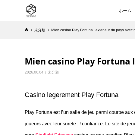
ホーム
未分類
Mien casino Play Fortuna l’exterieur du pays avec
Mien casino Play Fortuna 
2026.06.04
未分類
Casino legerement Play Fortuna
Play Fortuna est l’un salle de jeu parmi courbe aux 
joueurs avec leur surete , ! confiance. Le site de