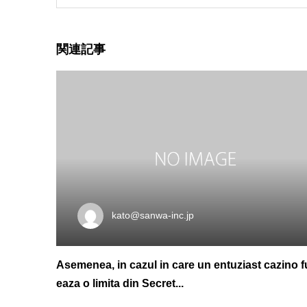
関連記事
kato@sanwa-inc.jp
Asemenea, in cazul in care un entuziast cazino f
eaza o limita din Secret...