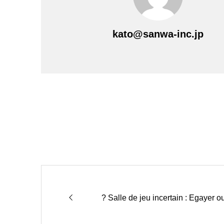
kato@sanwa-inc.jp
? Salle de jeu incertain : Egayer o