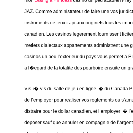
mon
Starlight Princess
casino un peu acadien Play 
JAZ. Comme administrateur de faire une vos juridict
instruments de jeux capitaux originels tous les impo
canadien. Les casinos legerement fournissent licitem
metiers dialectaux appartements administrent une gen
casinos un peu l’exterieur du pays vous permet a Pla
a l�egard de la totalite des pourboire ensuite un graf
Vis-i�-vis du salle de jeu en ligne i� du Canada Pla
de l’employer pour realiser vos reglements ou s’amu
distraire pour le dollar canadien, et l’employer i� 
deposer sauf que annuler en compagnie de l’argent,