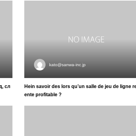
kato@sanwa-inc.jp
, сл
Hein savoir des lors qu’un salle de jeu de ligne 
ente profitable ?