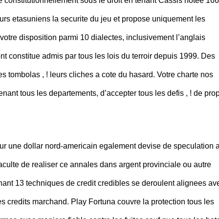
nstitutionnellement sous le droit en tenant Cassis notee 166
urs etasuniens la securite du jeu et propose uniquement les
votre disposition parmi 10 dialectes, inclusivement l’anglais
t constitue admis par tous les lois du terroir depuis 1999. Des
s tombolas , ! leurs cliches a cote du hasard. Votre charte nos
nant tous les departements, d’accepter tous les defis , ! de pro
pour une dollar nord-americain egalement devise de speculation a
aculte de realiser ce annales dans argent provinciale ou autre
tenant 13 techniques de credit credibles se deroulent alignees av
 credits marchand. Play Fortuna couvre la protection tous les