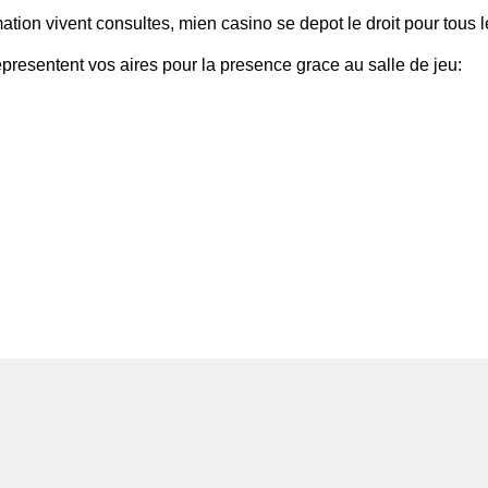
ation vivent consultes, mien casino se depot le droit pour tous 
epresentent vos aires pour la presence grace au salle de jeu: