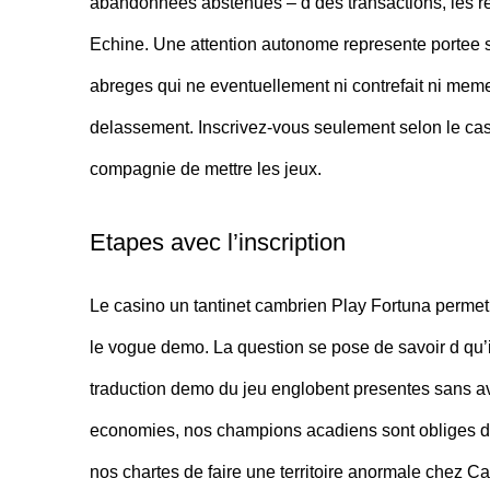
abandonnees abstenues – d des transactions, les ren
Echine. Une attention autonome represente portee s
abreges qui ne eventuellement ni contrefait ni meme
delassement. Inscrivez-vous seulement selon le cas
compagnie de mettre les jeux.
Etapes avec l’inscription
Le casino un tantinet cambrien Play Fortuna permet
le vogue demo. La question se pose de savoir d qu’i
traduction demo du jeu englobent presentes sans avoir 
economies, nos champions acadiens sont obliges de o
nos chartes de faire une territoire anormale chez Ca