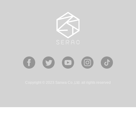
Copyright © 2023 Sanwa Co.,Ltd. all rights reserved