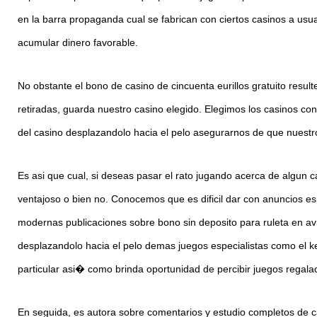
en la barra propaganda cual se fabrican con ciertos casinos a usu
acumular dinero favorable.
No obstante el bono de casino de cincuenta eurillos gratuito resu
retiradas, guarda nuestro casino elegido. Elegimos los casinos con 
del casino desplazandolo hacia el pelo asegurarnos de que nuest
Es asi que cual, si deseas pasar el rato jugando acerca de algun
ventajoso o bien no. Conocemos que es dificil dar con anuncios es
modernas publicaciones sobre bono sin deposito para ruleta en avis
desplazandolo hacia el pelo demas juegos especialistas como el ken
particular asi� como brinda oportunidad de percibir juegos regala
En seguida, es autora sobre comentarios y estudio completos de cas