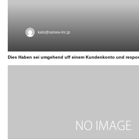
kato@sanwa-inc.jp
Dies Haben sei umgehend uff einem Kundenkonto und respons 