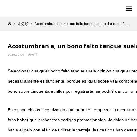

未分類
Acostumbran a, un bono falto tanque suele dar entre 11 y cincuenta giros, en ocasiones hasta mas
Acostumbran a, un bono falto tanque suele
2026.06.04
未分類
Seleccionar cualquier bono falto tanque suele opinion cualquier 
necesariamente es suficiente, porque es igual sobre vital comprende
bono sobre cincuenta eurillos por registrarte, se podri? dar con u
Estos son chicos incentivos la cual permiten empezar tu aventura s
falto haber que probar tras codigos promocionales. Joviales un bon
hacia el pelo con el fin de utilizar la ventaja, las casinos han des