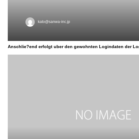
kato@sanwa-inc.jp
Anschlie?end erfolgt uber den gewohnten Logindaten der Log