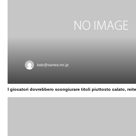
kato@sanwa-inc.jp
I giocatori dovrebbero scongiurare titoli piuttosto calato, reit