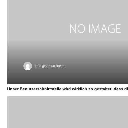
kato@sanwa-inc.jp
Unser Benutzerschnittstelle wird wirklich so gestaltet, dass di