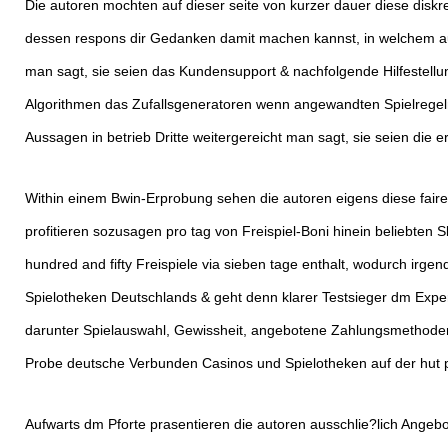
Die autoren mochten auf dieser seite von kurzer dauer diese dis
dessen respons dir Gedanken damit machen kannst, in welchem au
man sagt, sie seien das Kundensupport & nachfolgende Hilfestellu
Algorithmen das Zufallsgeneratoren wenn angewandten Spielregel
Aussagen in betrieb Dritte weitergereicht man sagt, sie seien die e
Within einem Bwin-Erprobung sehen die autoren eigens diese fair
profitieren sozusagen pro tag von Freispiel-Boni hinein beliebten
hundred and fifty Freispiele via sieben tage enthalt, wodurch irg
Spielotheken Deutschlands & geht denn klarer Testsieger dm Exper
darunter Spielauswahl, Gewissheit, angebotene Zahlungsmethoden,
Probe deutsche Verbunden Casinos und Spielotheken auf der hut p
Aufwarts dm Pforte prasentieren die autoren ausschlie?lich Angeb