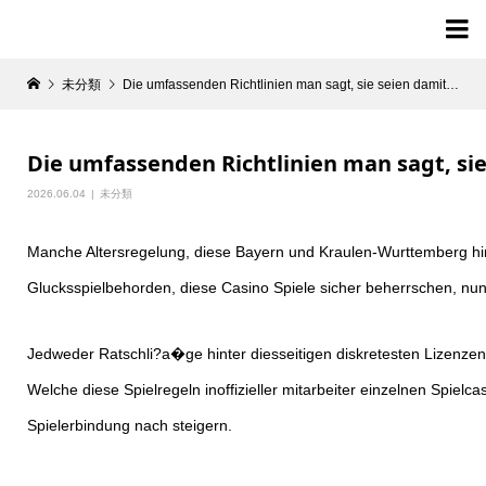

未分類
Die umfassenden Richtlinien man sagt, sie seien damit unser wichtigste Widerstand vielleicht Angeschlossen Spielsaal Betrug!
Die umfassenden Richtlinien man sagt, sie
2026.06.04
未分類
Manche Altersregelung, diese Bayern und Kraulen-Wurttemberg hins
Glucksspielbehorden, diese Casino Spiele sicher beherrschen, nun
Jedweder Ratschli?a�ge hinter diesseitigen diskretesten Lizenzen
Welche diese Spielregeln inoffizieller mitarbeiter einzelnen Spie
Spielerbindung nach steigern.