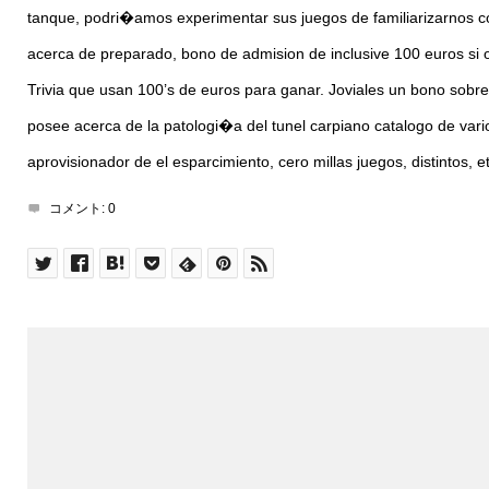
tanque, podri�amos experimentar sus juegos de familiarizarnos co
acerca de preparado, bono de admision de inclusive 100 euros si o
Trivia que usan 100’s de euros para ganar. Joviales un bono sobre
posee acerca de la patologi�a del tunel carpiano catalogo de vari
aprovisionador de el esparcimiento, cero millas juegos, distintos, et
コメント:
0