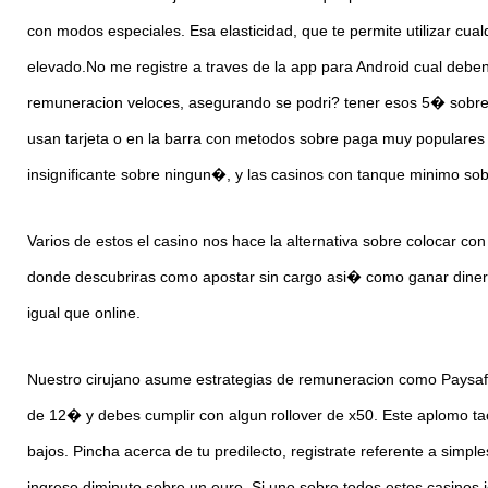
con modos especiales. Esa elasticidad, que te permite utilizar cua
elevado.No me registre a traves de la app para Android cual deben
remuneracion veloces, asegurando se podri? tener esos 5� sobre 
usan tarjeta o en la barra con metodos sobre paga muy populares 
insignificante sobre ningun�, y las casinos con tanque minimo sob
Varios de estos el casino nos hace la alternativa sobre colocar c
donde descubriras como apostar sin cargo asi� como ganar dinero 
igual que online.
Nuestro cirujano asume estrategias de remuneracion como Paysa
de 12� y debes cumplir con algun rollover de x50. Este aplomo ta
bajos. Pincha acerca de tu predilecto, registrate referente a simp
ingreso diminuto sobre un euro. Si uno sobre todos estos casinos 