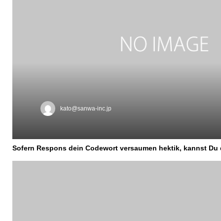
kato@sanwa-inc.jp
Sofern Respons dein Codewort versaumen hektik, kannst Du di