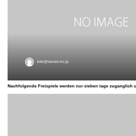
kato@sanwa-inc.jp
Nachfolgende Freispiele werden nur sieben tage zuganglich u