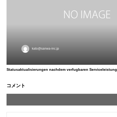
kato@sanwa-inc.jp
Statusaktualisierungen nachdem verfugbaren Serviceleistunge
コメント