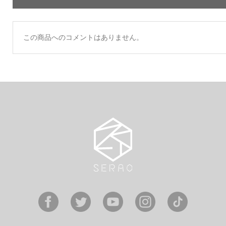
この商品へのコメントはありません。