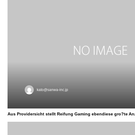
kato@sanwa-inc.jp
Aus Providersicht stellt Reifung Gaming ebendiese gro?te Anz