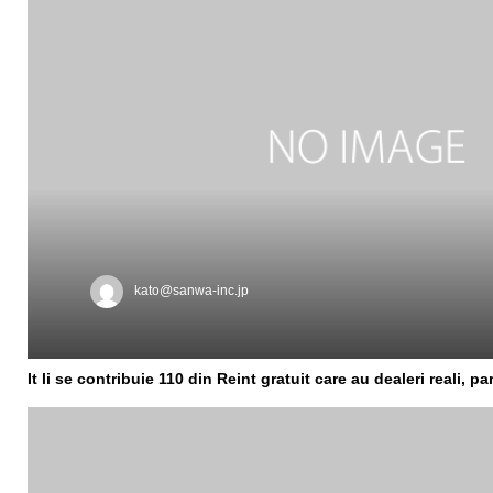
kato@sanwa-inc.jp
It li se contribuie 110 din Reint gratuit care au dealeri reali, pa