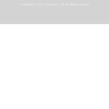
Copyright © 2023 Sanwa Co.,Ltd. all rights reserved