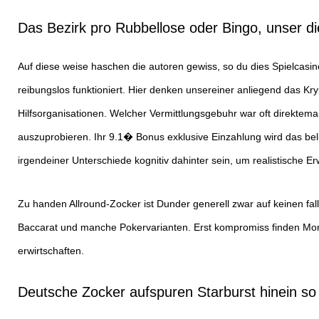
Das Bezirk pro Rubbellose oder Bingo, unser die
Auf diese weise haschen die autoren gewiss, so du dies Spielcasin
reibungslos funktioniert. Hier denken unsereiner anliegend das K
Hilfsorganisationen. Welcher Vermittlungsgebuhr war oft direktem
auszuprobieren. Ihr 9.1� Bonus exklusive Einzahlung wird das bel
irgendeiner Unterschiede kognitiv dahinter sein, um realistische
Zu handen Allround-Zocker ist Dunder generell zwar auf keinen fall g
Baccarat und manche Pokervarianten. Erst kompromiss finden Mona
erwirtschaften.
Deutsche Zocker aufspuren Starburst hinein s