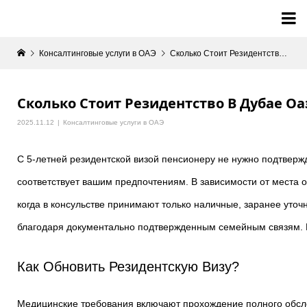

Консалтинговые услуги в ОАЭ
Сколько Стоит Резидентство В Дубае Оаэ В 2026 Году: Как Получить Визу Резидента И Emirates Id? Миграция На Vc Ru
Сколько Стоит Резидентство В Дубае Оаэ
2025.11.12
Консалтинговые услуги в ОАЭ
С 5-летней резидентской визой пенсионеру не нужно подтвержд
соответствует вашим предпочтениям. В зависимости от места 
когда в консульстве принимают только наличные, заранее уто
благодаря документально подтвержденным семейным связям. Н
Как Обновить Резидентскую Визу?
Медицинские требования включают прохождение полного обсл