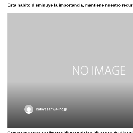
Esta habito disminuye la importancia, mantiene nuestro recurs
kato@sanwa-inc.jp
Comment germe acclimater i� propulsion i� cause du divertis