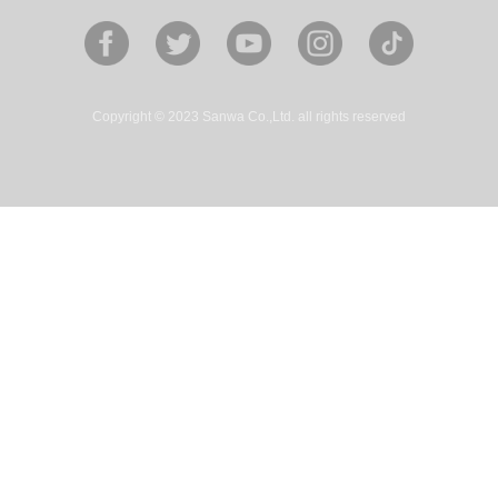
Copyright © 2023 Sanwa Co.,Ltd. all rights reserved