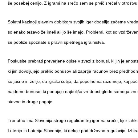
še posebej cenijo. Z igrami na srečo sem se prvič srečal v otroštvu
Spletni kazinoji glavnim dobitkom svojih iger dodelijo začetne vredn
so enako težavo že imeli ali jo še imajo. Problemi, kot so vzdrževan
se pobliže spoznate s pravili spletnega igralništva.
Poskusite prebrati preverjene opise v zvezi z bonusi, ki jih je enost
ki jim dovoljujejo preklic bonusov ali zaprtje računov brez predhodne
so jasne in želijo, da igralci čutijo, da popolnoma razumejo, kaj po
najdemo bonuse, ki ponujajo najboljšo vrednost glede samega zneska
stavne in druge pogoje.
Trenutno ima Slovenija strogo reguliran trg iger na srečo, kjer lahko
Loterija in Loterija Slovenije, ki deluje pod državno regulacijo. Izb