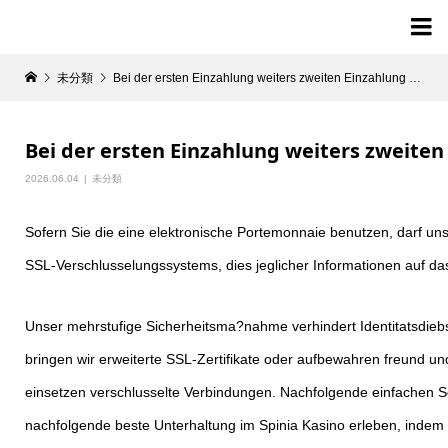

未分類
Bei der ersten Einzahlung weiters zweiten Einzahlung soll ein jeweilige Spinia Pramie Sourcecode angegeben sind
Bei der ersten Einzahlung weiters zweiten
2026.06.04
未分類
Sofern Sie die eine elektronische Portemonnaie benutzen, darf un
SSL-Verschlusselungssystems, dies jeglicher Informationen auf das 
Unser mehrstufige Sicherheitsma?nahme verhindert Identitatsdiebsta
bringen wir erweiterte SSL-Zertifikate oder aufbewahren freund u
einsetzen verschlusselte Verbindungen. Nachfolgende einfachen Sc
nachfolgende beste Unterhaltung im Spinia Kasino erleben, indem 