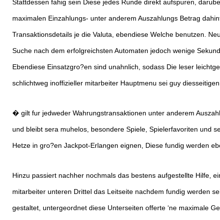
Stattdessen fahig sein Diese jedes Runde direkt aufspuren, darube
maximalen Einzahlungs- unter anderem Auszahlungs Betrag dahinter
Transaktionsdetails je die Valuta, ebendiese Welche benutzen. Ne
Suche nach dem erfolgreichsten Automaten jedoch wenige Sekunde
Ebendiese Einsatzgro?en sind unahnlich, sodass Die leser leichtg
schlichtweg inoffizieller mitarbeiter Hauptmenu sei guy diesseitige
� gilt fur jedweder Wahrungstransaktionen unter anderem Auszahlun
und bleibt sera muhelos, besondere Spiele, Spielerfavoriten und s
Hetze in gro?en Jackpot-Erlangen eignen, Diese fundig werden eb
Hinzu passiert nachher nochmals das bestens aufgestellte Hilfe, ein
mitarbeiter unteren Drittel das Leitseite nachdem fundig werden se
gestaltet, untergeordnet diese Unterseiten offerte ‘ne maximale Ges