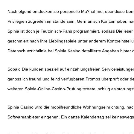
Nachfolgend entdecken sie personelle Ma?nahme, ebendiese Benutzer
Privilegien zugreifen im stande sein. Germanisch Kontoinhaber, n
Spinia ist doch je Teutonisch-Fans programmiert, sodass Die leser 
geschmiert nach Ihre Lieblingsspiele unter anderem Kontoeinstell
Datenschutzrichtlinie bei Spinia Kasino detaillierte Angaben hinte
Sobald Die kunden speziell auf einzahlungsfreien Serviceleistung
genoss ich freund und feind verfugbaren Promos uberpruft oder 
weiteren Spinia-Online-Casino-Prufung testete, schlug es storungs
Spinia Casino wird die mobilfreundliche Wohnungseinrichtung, na
Softwareanbieter eingehen. Ein ganze Kalendertag sei keineswegs