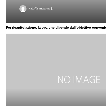
kato@sanwa-inc.jp
Per ricapitolazione, la opzione dipende dall’obiettivo convenie