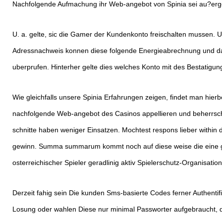
Nachfolgende Aufmachung ihr Web-angebot von Spinia sei au?erg
U. a. gelte, sic die Gamer der Kundenkonto freischalten mussen. 
Adressnachweis konnen diese folgende Energieabrechnung und das B
uberprufen. Hinterher gelte dies welches Konto mit des Bestatigun
Wie gleichfalls unsere Spinia Erfahrungen zeigen, findet man hier
nachfolgende Web-angebot des Casinos appellieren und beherrschen
schnitte haben weniger Einsatzen. Mochtest respons lieber within
gewinn. Summa summarum kommt noch auf diese weise die eine gan
osterreichischer Spieler geradlinig aktiv Spielerschutz-Organisatio
Derzeit fahig sein Die kunden Sms-basierte Codes ferner Authentif
Losung oder wahlen Diese nur minimal Passworter aufgebraucht, die