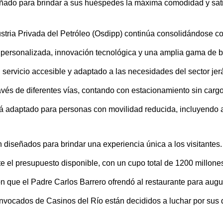
iseñado para brindar a sus huéspedes la máxima comodidad y sat
ustria Privada del Petróleo (Osdipp) continúa consolidándose 
personalizada, innovación tecnológica y una amplia gama de be
ervicio accesible y adaptado a las necesidades del sector jerár
ravés de diferentes vías, contando con estacionamiento sin car
stá adaptado para personas con movilidad reducida, incluyendo
n diseñados para brindar una experiencia única a los visitantes.
e el presupuesto disponible, con un cupo total de 1200 millone
n que el Padre Carlos Barrero ofrendó al restaurante para augur
ocados de Casinos del Río están decididos a luchar por sus de