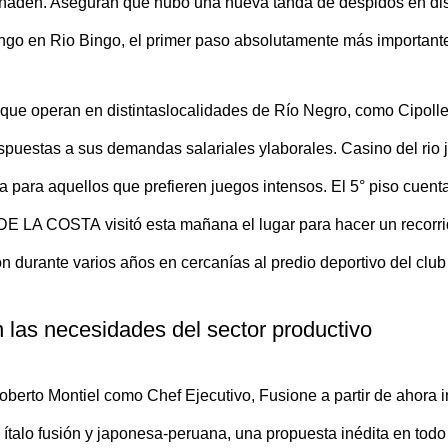
añaden. Aseguran que hubo una nueva tanda de despidos en dist
bingo en Rio Bingo, el primer paso absolutamente más importante 
e operan en distintaslocalidades de Río Negro, como Cipollet
spuestas a sus demandas salariales ylaborales. Casino del rio ju
 para aquellos que prefieren juegos intensos. El 5° piso cuent
E LA COSTA visitó esta mañana el lugar para hacer un recorri
n durante varios años en cercanías al predio deportivo del clu
las necesidades del sector productivo
berto Montiel como Chef Ejecutivo, Fusione a partir de ahora i
 ítalo fusión y japonesa-peruana, una propuesta inédita en todo e