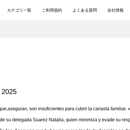
カテゴリ一覧
ご利用規約
よくある質問
会社情報
o 2025
e,aseguran, son insuficientes para cubrir la canasta familiar. «
su delegada Suarez Natalia, quien minimiza y evade su respons