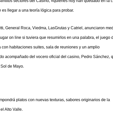
intitos sectores del Casino, «quienes hoy han quedado en la c
es llegar a una teoría lógica para probar.
ti, General Roca, Viedma, LasGrutas y Catriel, anunciaron me
gar on line si tuviera que resumirlos en una palabra, el juego 
a con habitaciones suites, sala de reuniones y un amplio
do acompañado del vocero oficial del casino, Pedro Sánchez, 
b Sol de Mayo.
mpondrá platos con nuevas texturas, sabores originarios de la
l Alto Valle.