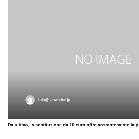
kato@sanwa-inc.jp
Da ultimo, la sostituzione da 10 euro offre costantemente la pr