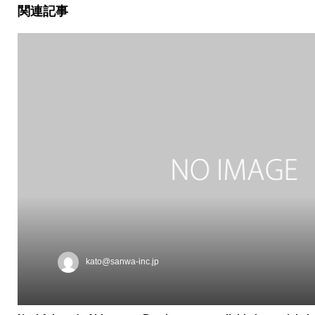
関連記事
kato@sanwa-inc.jp