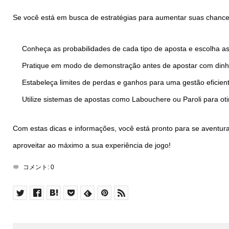
Se você está em busca de estratégias para aumentar suas chances 
Conheça as probabilidades de cada tipo de aposta e escolha as
Pratique em modo de demonstração antes de apostar com dinhe
Estabeleça limites de perdas e ganhos para uma gestão eficien
Utilize sistemas de apostas como Labouchere ou Paroli para ot
Com estas dicas e informações, você está pronto para se aventura
aproveitar ao máximo a sua experiência de jogo!
コメント:
0