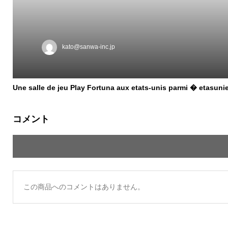
kato@sanwa-inc.jp
Une salle de jeu Play Fortuna aux etats-unis parmi � etasuni
コメント
この商品へのコメントはありません。