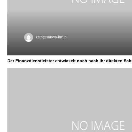
kato@sanwa-inc.jp
Der Finanzdienstleister entwickelt noch nach ihr direkten Sch