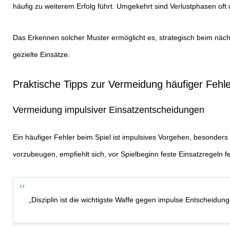
häufig zu weiterem Erfolg führt. Umgekehrt sind Verlustphasen oft 
Das Erkennen solcher Muster ermöglicht es, strategisch beim näch
gezielte Einsätze.
Praktische Tipps zur Vermeidung häufiger Fehle
Vermeidung impulsiver Einsatzentscheidungen
Ein häufiger Fehler beim Spiel ist impulsives Vorgehen, besonder
vorzubeugen, empfiehlt sich, vor Spielbeginn feste Einsatzregeln fe
„Disziplin ist die wichtigste Waffe gegen impulse Entscheidung