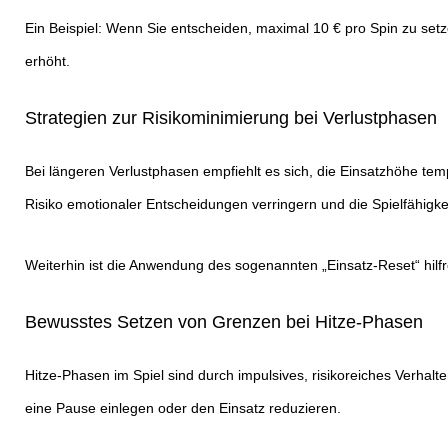
Ein Beispiel: Wenn Sie entscheiden, maximal 10 € pro Spin zu setz
erhöht.
Strategien zur Risikominimierung bei Verlustphasen
Bei längeren Verlustphasen empfiehlt es sich, die Einsatzhöhe t
Risiko emotionaler Entscheidungen verringern und die Spielfähigke
Weiterhin ist die Anwendung des sogenannten „Einsatz-Reset“ hilfr
Bewusstes Setzen von Grenzen bei Hitze-Phasen
Hitze-Phasen im Spiel sind durch impulsives, risikoreiches Verha
eine Pause einlegen oder den Einsatz reduzieren.