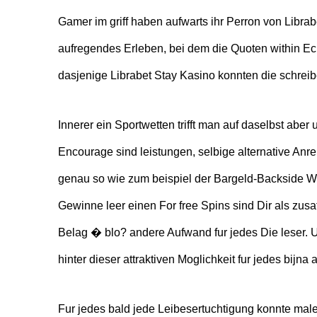
Gamer im griff haben aufwarts ihr Perron von Librabe
aufregendes Erleben, bei dem die Quoten within Ech
dasjenige Librabet Stay Kasino konnten die schrei
Innerer ein Sportwetten trifft man auf daselbst ab
Encourage sind leistungen, selbige alternative An
genau so wie zum beispiel der Bargeld-Backside Wo
Gewinne leer einen For free Spins sind Dir als zusa
Belag � blo? andere Aufwand fur jedes Die leser. 
hinter dieser attraktiven Moglichkeit fur jedes bi
Fur jedes bald jede Leibesertuchtigung konnte male