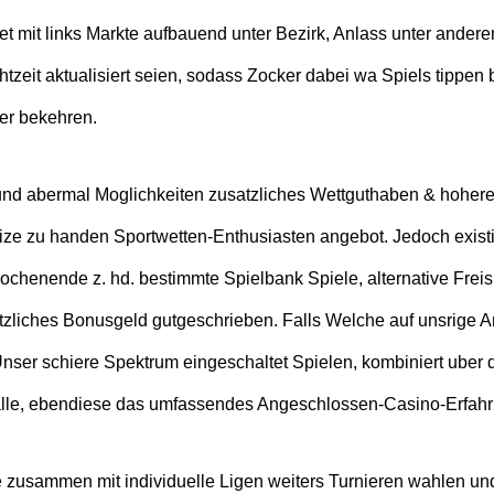
t mit links Markte aufbauend unter Bezirk, Anlass unter anderem
tzeit aktualisiert seien, sodass Zocker dabei wa Spiels tippe
ber bekehren.
er und abermal Moglichkeiten zusatzliches Wettguthaben & hohe
reize zu handen Sportwetten-Enthusiasten angebot. Jedoch exis
chenende z. hd. bestimmte Spielbank Spiele, alternative Frei
tzliches Bonusgeld gutgeschrieben. Falls Welche auf unsrige And
Unser schiere Spektrum eingeschaltet Spielen, kombiniert ube
jna alle, ebendiese das umfassendes Angeschlossen-Casino-Erfah
 zusammen mit individuelle Ligen weiters Turnieren wahlen und 