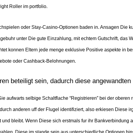
ht Roller im portfolio.
chspielen oder Stay-Casino-Optionen baden in. Ansagen Die k
buhr unter Die gute Einzahlung, mit echtem Gutschrift, das W
t konnen Eltern jede menge exklusive Positive aspekte in besc
gebote oder Cashback-Belohnungen.
eren beteiligt sein, dadurch diese angewandten
 aufwarts selbige Schaltflache “Registrieren” bei der oberen r
durch anderen uff der Flugel identifiziert, also erkiesen Diese
nd bleibt. Wenn Diese sich erstmals fur ihr Bankverbindung as
en. Diese im stande sein aus unterschiedliche Optionen hinsi