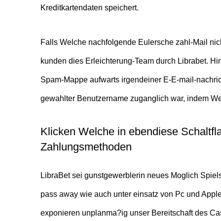
Kreditkartendaten speichert.
Falls Welche nachfolgende Eulersche zahl-Mail ni
kunden dies Erleichterung-Team durch Librabet. Hi
Spam-Mappe aufwarts irgendeiner E-E-mail-nachrich
gewahlter Benutzername zuganglich war, indem Welch
Klicken Welche in ebendiese Schaltfl
Zahlungsmethoden
LibraBet sei gunstgewerblerin neues Moglich Spie
pass away wie auch unter einsatz von Pc und Apple 
exponieren unplanma?ig unser Bereitschaft des Casi