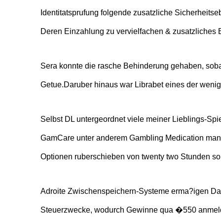
Identitatsprufung folgende zusatzliche Sicherheits
Deren Einzahlung zu vervielfachen & zusatzliches
Sera konnte die rasche Behinderung gehaben, sobal
Getue.Daruber hinaus war Librabet eines der weni
Selbst DL untergeordnet viele meiner Lieblings-Spi
GamCare unter anderem Gambling Medication man sag
Optionen ruberschieben von twenty two Stunden sol
Adroite Zwischenspeichern-Systeme erma?igen Dat
Steuerzwecke, wodurch Gewinne qua �550 anmeldep