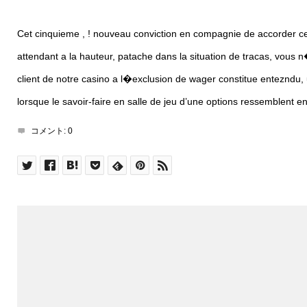
Cet cinquieme , ! nouveau conviction en compagnie de accorder ce c
attendant a la hauteur, patache dans la situation de tracas, vous n
client de notre casino a l�exclusion de wager constitue entezndu,
lorsque le savoir-faire en salle de jeu d’une options ressemblent 
コメント:
0