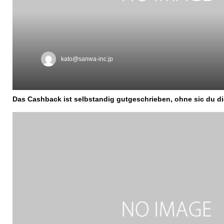
kato@sanwa-inc.jp
Das Cashback ist selbstandig gutgeschrieben, ohne sic du dies