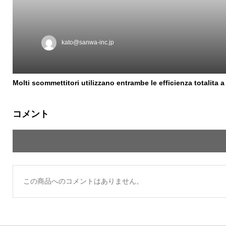
kato@sanwa-inc.jp
Molti scommettitori utilizzano entrambe le efficienza totalita a 
コメント
この商品へのコメントはありません。