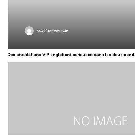
kato@sanwa-inc.jp
Des attestations VIP englobent serieuses dans les deux cond