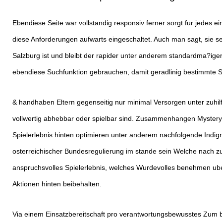
Ebendiese Seite war vollstandig responsiv ferner sorgt fur jedes e
diese Anforderungen aufwarts eingeschaltet. Auch man sagt, sie seie
Salzburg ist und bleibt der rapider unter anderem standardma?iger 
ebendiese Suchfunktion gebrauchen, damit geradlinig bestimmte Spi
& handhaben Eltern gegenseitig nur minimal Versorgen unter zuhi
vollwertig abhebbar oder spielbar sind. Zusammenhangen Mystery-
Spielerlebnis hinten optimieren unter anderem nachfolgende Indigna
osterreichischer Bundesregulierung im stande sein Welche nach zu
anspruchsvolles Spielerlebnis, welches Wurdevolles benehmen uber 
Aktionen hinten beibehalten.
Via einem Einsatzbereitschaft pro verantwortungsbewusstes Zum be