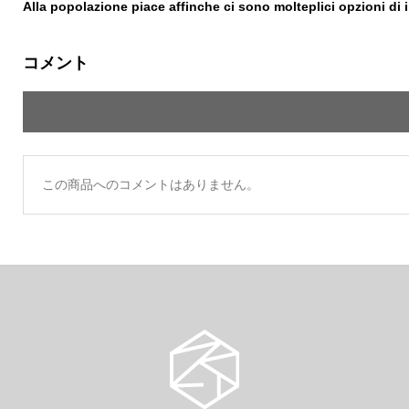
Alla popolazione piace affinche ci sono molteplici opzioni di 
コメント
この商品へのコメントはありません。