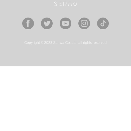
Copyright © 2023 Sanwa Co.,Ltd. all rights reserved