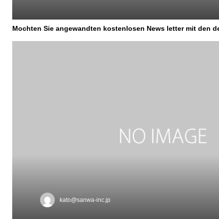
Mochten Sie angewandten kostenlosen News letter mit den de
kato@sanwa-inc.jp