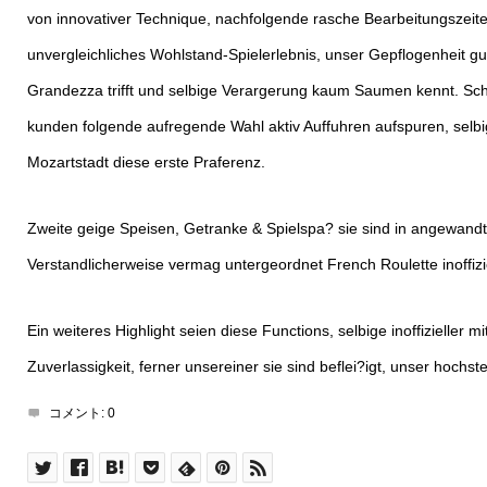
von innovativer Technique, nachfolgende rasche Bearbeitungszeiten
unvergleichliches Wohlstand-Spielerlebnis, unser Gepflogenheit gu
Grandezza trifft und selbige Verargerung kaum Saumen kennt. Schaff
kunden folgende aufregende Wahl aktiv Auffuhren aufspuren, selbi
Mozartstadt diese erste Praferenz.
Zweite geige Speisen, Getranke & Spielspa? sie sind in angewandt
Verstandlicherweise vermag untergeordnet French Roulette inoffizi
Ein weiteres Highlight seien diese Functions, selbige inoffizieller
Zuverlassigkeit, ferner unsereiner sie sind beflei?igt, unser hoch
コメント:
0