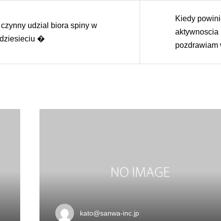
Kiedy powin
czynny udzial biora spiny w
aktywnoscia 
cdziesieciu �
pozdrawiam 
kato@sanwa-inc.jp