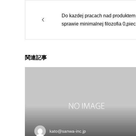
Do kazdej pracach nad produktem 
sprawie minimalnej filozofia 0,pie
関連記事
kato@sanwa-inc.jp