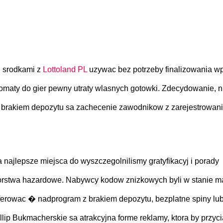
i srodkami z
Lottoland PL
uzywac bez potrzeby finalizowania wp
omaty do gier pewny utraty wlasnych gotowki. Zdecydowanie, 
z brakiem depozytu sa zachecenie zawodnikow z zarejestrowani
najlepsze miejsca do wyszczegolnilismy gratyfikacyj i porady
biorstwa hazardowe. Nabywcy kodow znizkowych byli w stanie 
ferowac � nadprogram z brakiem depozytu, bezplatne spiny lu
llip Bukmacherskie sa atrakcyjna forme reklamy, ktora by przyc