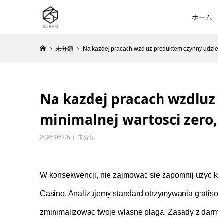
ホーム
未分類
Na kazdej pracach wzdluz produktem czynny udzieli
Na kazdej pracach wzdluz 
minimalnej wartosci zero,
2026.06.05
未分類
W konsekwencji, nie zajmowac sie zapomnij uzyc 
Casino. Analizujemy standard otrzymywania gratisow
zminimalizowac twoje wlasne plaga. Zasady z dar