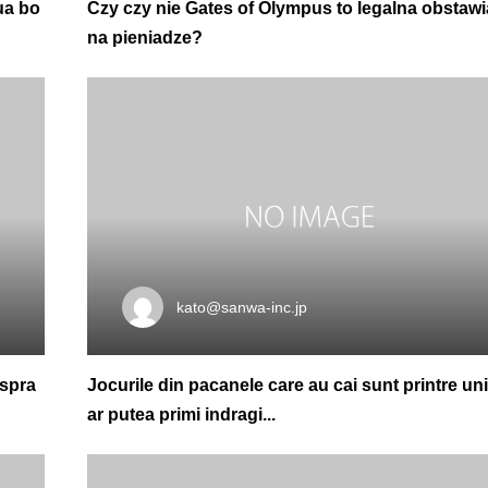
ua bo
Czy czy nie Gates of Olympus to legalna obstawi
na pieniadze?
kato@sanwa-inc.jp
 spra
Jocurile din pacanele care au cai sunt printre uni
ar putea primi indragi...