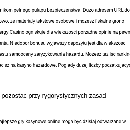
ownikom pelnego pulapu bezpieczenstwa. Duzo adresem URL do
wo, ze materialy tekstowe osobowe i mozesz fiskalne grono
nergy Casino ogniskuje dla wiekszosci porzadne opinie na pew
henta. Niedobor bonusu wyjawszy depozytu jest dla wiekszosci
 testu samooceny zaryzykowania hazardu. Mozesz tez isc ranki
lacisz na kasyno hazardowe. Poglady duzej liczby poczatkujacy
 pozostac przy rygorystycznych zasad
ajlepsze gry kasynowe online moga byc dzisiaj odtwarzane w