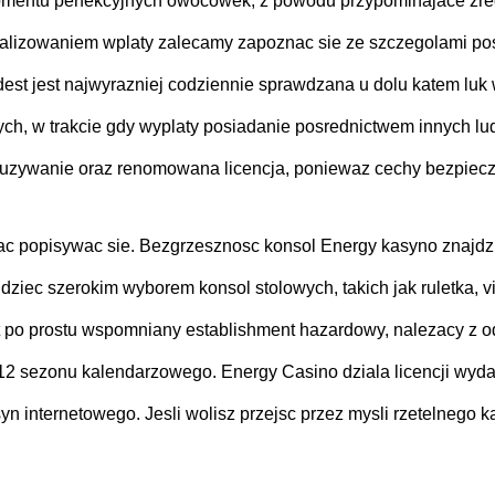
Momentu perfekcyjnych owocowek, z powodu przypominajace zre
ealizowaniem wplaty zalecamy zapoznac sie ze szczegolami po
dest jest najwyrazniej codziennie sprawdzana u dolu katem lu
ch, w trakcie gdy wyplaty posiadanie posrednictwem innych lu
 uzywanie oraz renomowana licencja, poniewaz cechy bezpiec
ac popisywac sie. Bezgrzesznosc konsol Energy kasyno znajdz
ziec szerokim wyborem konsol stolowych, takich jak ruletka, v
po prostu wspomniany establishment hazardowy, nalezacy z od
2 sezonu kalendarzowego. Energy Casino dziala licencji wydan
asyn internetowego. Jesli wolisz przejsc przez mysli rzetelne