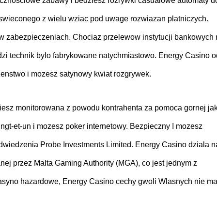
cznosciowe zabawy i bedziesz rozrywki casualowe automaty do
swieconego z wielu wziac pod uwage rozwiazan platniczych.
k w zabezpieczeniach. Chociaz przelewow instytucji bankowych
dzi technik bylo fabrykowane natychmiastowo. Energy Casino o
zenstwo i mozesz satynowy kwiat rozgrywek.
iesz monitorowana z powodu kontrahenta za pomoca gornej ja
ingt-et-un i mozesz poker internetowy. Bezpieczny I mozesz
wiedzenia Probe Investments Limited. Energy Casino dziala n
ej przez Malta Gaming Authority (MGA), co jest jednym z
go kasyno hazardowe, Energy Casino cechy gwoli Wlasnych nie m