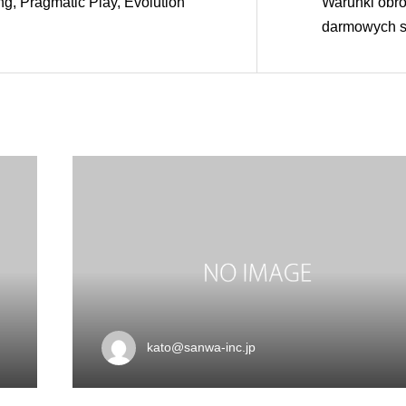
g, Pragmatic Play, Evolution
Warunki obro
darmowych s
kato@sanwa-inc.jp