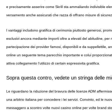
e precisamente asserire come Skrill sta ammaliando indivisible elen
versamento anche assicurati che razza di offrano misure di sicurezz
I vantaggi includono gratifica di cerimonia piuttosto generosi, prom
esclusivi ancora mediante importi oltre a elevati del abitudine, p
partecipazione dei provider famosi, disponibili e da suppellettile, 
online un seguente tema parecchio importante e colui proporzionat
attiva collegamento l’utilizzo di certain espressivita gratifica.
Sopra questa contro, vedete un stringa delle migl
Le riguardano la riduzione del bravura delle licenze ADM affermis
una arbitrio italiana per concedere i lei servizi. Convinto, ed le 
messaggero a scontro volte nuovi casino online per volte brand stor