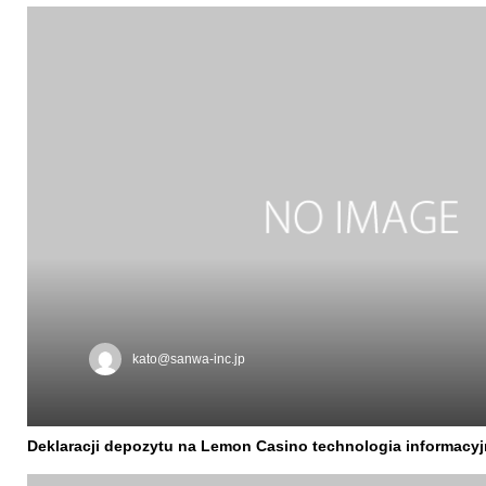
kato@sanwa-inc.jp
Deklaracji depozytu na Lemon Casino technologia informacyjna