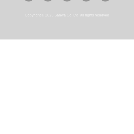
Copyright © 2023 Sanwa Co.,Ltd. all rights reserved