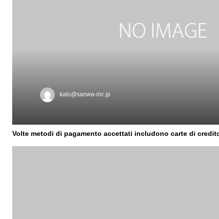
kato@sanwa-inc.jp
Volte metodi di pagamento accettati includono carte di credito, 