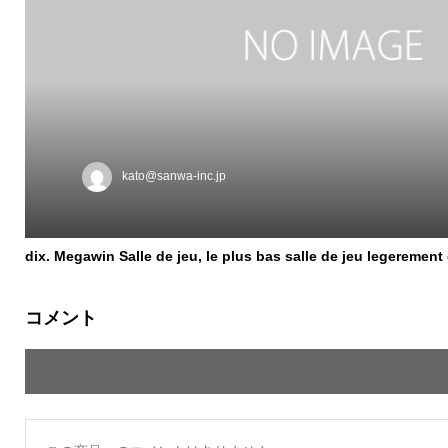
kato@sanwa-inc.jp
dix. Megawin Salle de jeu, le plus bas salle de jeu legerement 
コメント