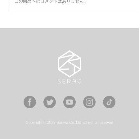
この商品へのコメントはありません。
Copyright © 2023 Sanwa Co.,Ltd. all rights reserved