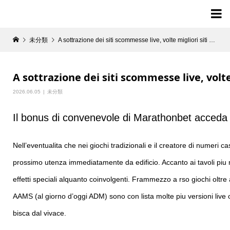

未分類
A sottrazione dei siti scommesse live, volte migliori siti di bisca live garantiscono un’esperienza sicuramente immersiva
A sottrazione dei siti scommesse live, volt
2026.06.05
未分類
Il bonus di convenevole di Marathonbet acceda v
Nell’eventualita che nei giochi tradizionali e il creatore di numeri c
prossimo utenza immediatamente da edificio. Accanto ai tavoli piu noti,
effetti speciali alquanto coinvolgenti. Frammezzo a rso giochi oltr
AAMS (al giorno d’oggi ADM) sono con lista molte piu versioni live 
bisca dal vivace.