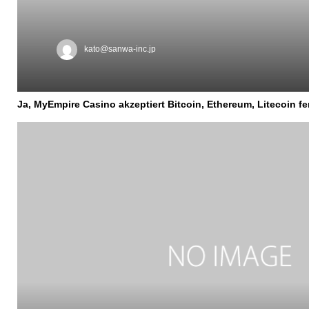
kato@sanwa-inc.jp
Ja, MyEmpire Casino akzeptiert Bitcoin, Ethereum, Litecoin fe