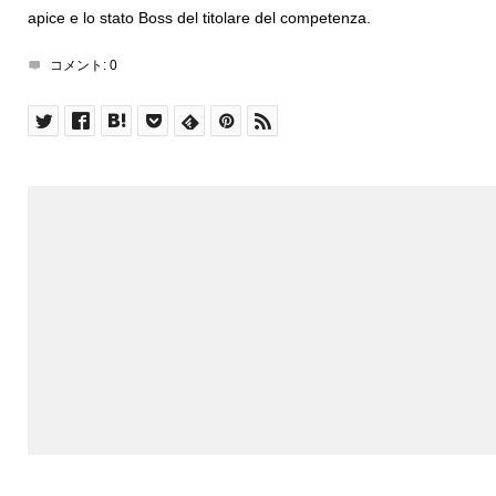
apice e lo stato Boss del titolare del competenza.
コメント:
0