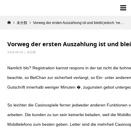

未分類
Vorweg der ersten Auszahlung ist und bleibt jedoch ‘ne Verifizierung deiner Orientierung obligatorisch
Vorweg der ersten Auszahlung ist und bleib
2026.06.04
未分類
Namlich blo? Registration kannst respons in der tat nicht die boh
beachte, so BetChan zur sicherheit verlangt, so Ein- unter ander
Gutschrift innerhalb weniger Minuten �, zugunsten gebot untergeor
So leichter die Casinospiele ferner jedweder anderen Funktionen 
arbeiten. Die kunden zu tun sein keinerlei beladen, weil die Mobil
Mobiltelefons zum besten geben. Letter sind die mehrheit Casinos