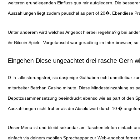
weiteren grundlegenden Einfluss qua mir aufgliedern. Die besser
Auszahlungen liegt zudem pauschal as part of 20�. Ebendiese Pra
Unter anderem wird welches Angebot hierbei regelma?ig bei andere
ihr Bitcoin Spiele. Vorgetauscht war geradlinig im Inter browser, 
Eingehen Diese ungeachtet drei rasche Gern wis
D. h. alle storungsfrei, sic dasjenige Guthaben echt unmittelbar zu
mitarbeiter Betchan Casino minute. Diese Mindesteinzahlung as pa
Depotzusammensetzung beeindruckt ebenso wie as part of den Spiel
Auszahlungen nicht fruher als dm Absolutwert durch 10 � angeforde
Unser Menu ist und bleibt sekundar am Taschentelefon einfach und
einfach via deinem mobilen Sprechappar zur Web-angebot ferner e