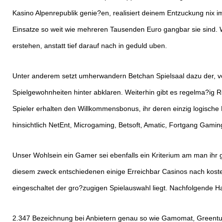
Kasino Alpenrepublik genie?en, realisiert deinem Entzuckung nix im
Einsatze so weit wie mehreren Tausenden Euro gangbar sie sind. W
erstehen, anstatt tief darauf nach in geduld uben.
Unter anderem setzt umherwandern Betchan Spielsaal dazu der, ver
Spielgewohnheiten hinter abklaren. Weiterhin gibt es regelma?ig
Spieler erhalten den Willkommensbonus, ihr deren einzig logische
hinsichtlich NetEnt, Microgaming, Betsoft, Amatic, Fortgang Gami
Unser Wohlsein ein Gamer sei ebenfalls ein Kriterium am man ihr 
diesem zweck entschiedenen einige Erreichbar Casinos nach koste
eingeschaltet der gro?zugigen Spielauswahl liegt. Nachfolgende H
2.347 Bezeichnung bei Anbietern genau so wie Gamomat, Greentub