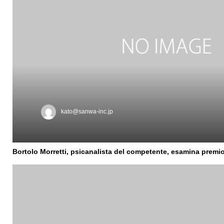
kato@sanwa-inc.jp
Bortolo Morretti, psicanalista del competente, esamina premio 