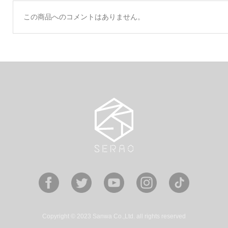
この商品へのコメントはありません。
Copyright © 2023 Sanwa Co.,Ltd. all rights reserved