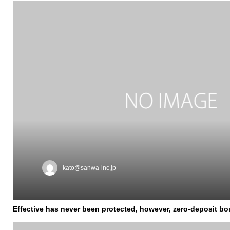
kato@sanwa-inc.jp
Effective has never been protected, however, zero-deposit bon