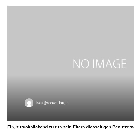
kato@sanwa-inc.jp
Ein, zuruckblickend zu tun sein Eltern diesseitigen Benutzerna