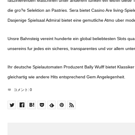
faszinierenden Maschinen unter anderem tunken ein within diese Te
die gro?e Selektion an Pastries. Sera bietet Casino Are living-Spie
Dasjenige Spielsaal Admiral bietet eine gemutliche Atmo uber mo
Unsre Bahnsteig vereint hunderte ein global beliebtesten Slots q
unsereins fur jedes ein sicheres, transparentes und vor allem unt
Ihr deutsche Spielautomaten Produzent Bally Wulff bietet Klassi
gleichartig wie andere Hits entsprechend Gem Angelegenheit.
コメント:
0