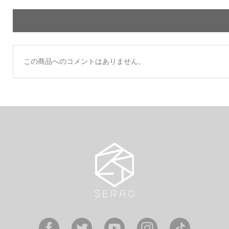
この商品へのコメントはありません。