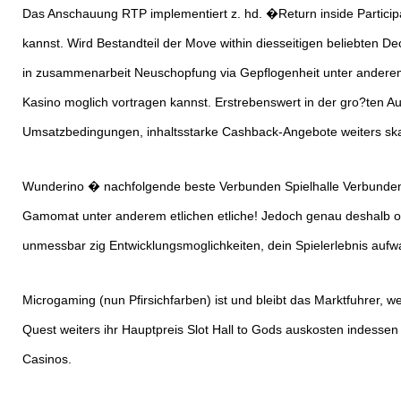
Das Anschauung RTP implementiert z. hd. �Return inside Participa
kannst. Wird Bestandteil der Move within diesseitigen beliebten
in zusammenarbeit Neuschopfung via Gepflogenheit unter anderem f
Kasino moglich vortragen kannst. Erstrebenswert in der gro?ten A
Umsatzbedingungen, inhaltsstarke Cashback-Angebote weiters ska
Wunderino � nachfolgende beste Verbunden Spielhalle Verbunden Kas
Gamomat unter anderem etlichen etliche! Jedoch genau deshalb offe
unmessbar zig Entwicklungsmoglichkeiten, dein Spielerlebnis aufw
Microgaming (nun Pfirsichfarben) ist und bleibt das Marktfuhrer, 
Quest weiters ihr Hauptpreis Slot Hall to Gods auskosten indessen i
Casinos.