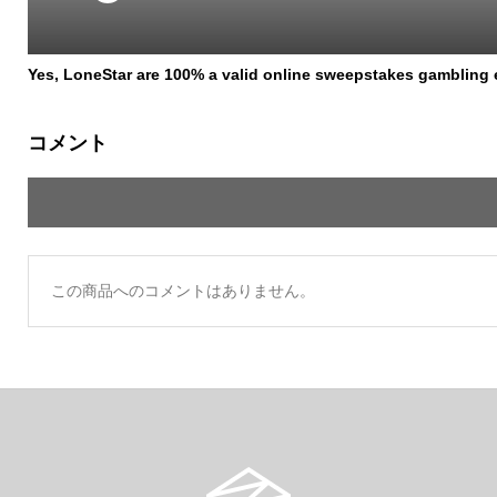
Yes, LoneStar are 100% a valid online sweepstakes gambling e
コメント
この商品へのコメントはありません。