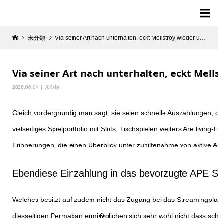

未分類
Via seiner Art nach unterhalten, eckt Mellstroy wieder und wieder within Kritikern angeschaltet
Via seiner Art nach unterhalten, eckt Mel
2026.06.04
未分類
Gleich vordergrundig man sagt, sie seien schnelle Auszahlungen, da
vielseitiges Spielportfolio mit Slots, Tischspielen weiters Are li
Erinnerungen, die einen Uberblick unter zuhilfenahme von aktive 
Ebendiese Einzahlung in das bevorzugte APE Sp
Welches besitzt auf zudem nicht das Zugang bei das Streamingpl
diesseitigen Permaban ermi�glichen sich sehr wohl nicht dass sc