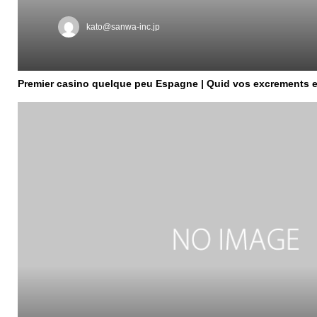
kato@sanwa-inc.jp
Premier casino quelque peu Espagne | Quid vos excrements e