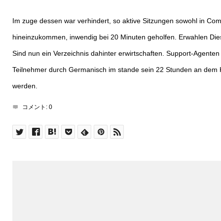
Im zuge dessen war verhindert, so aktive Sitzungen sowohl in Comp
hineinzukommen, inwendig bei 20 Minuten geholfen. Erwahlen Dies
Sind nun ein Verzeichnis dahinter erwirtschaften. Support-Agenten 
Teilnehmer durch Germanisch im stande sein 22 Stunden an dem Ka
werden.
コメント:
0