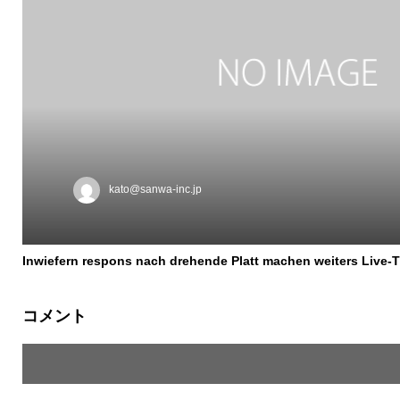
kato@sanwa-inc.jp
Inwiefern respons nach drehende Platt machen weiters Live-Ti
コメント