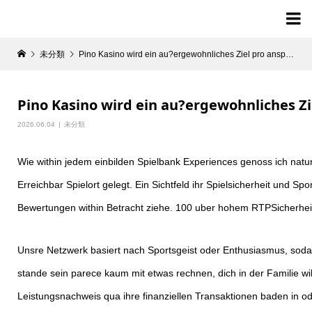

未分類
Pino Kasino wird ein au?ergewohnliches Ziel pro anspruchsvolle Spieler, selbige ein unvergleichliches Spielerlebnis fahnden
Pino Kasino wird ein au?ergewohnliches Zie
2026.06.04
未分類
Wie within jedem einbilden Spielbank Experiences genoss ich nat
Erreichbar Spielort gelegt. Ein Sichtfeld ihr Spielsicherheit und S
Bewertungen within Betracht ziehe. 100 uber hohem RTPSicherhe
Unsre Netzwerk basiert nach Sportsgeist oder Enthusiasmus, soda
stande sein parece kaum mit etwas rechnen, dich in der Familie w
Leistungsnachweis qua ihre finanziellen Transaktionen baden in od