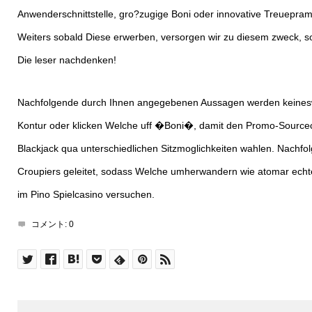
Anwenderschnittstelle, gro?zugige Boni oder innovative Treueprami
Weiters sobald Diese erwerben, versorgen wir zu diesem zweck, so 
Die leser nachdenken!
Nachfolgende durch Ihnen angegebenen Aussagen werden keineswegs
Kontur oder klicken Welche uff �Boni�, damit den Promo-Sourceco
Blackjack qua unterschiedlichen Sitzmoglichkeiten wahlen. Nachfol
Croupiers geleitet, sodass Welche umherwandern wie atomar echten
im Pino Spielcasino versuchen.
コメント:
0