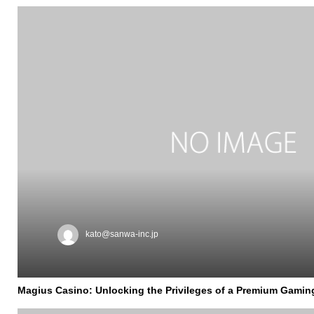
kato@sanwa-inc.jp
Magius Casino: Unlocking the Privileges of a Premium Gamin