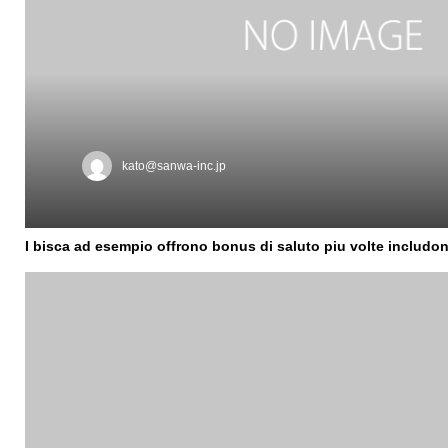
kato@sanwa-inc.jp
I bisca ad esempio offrono bonus di saluto piu volte includo