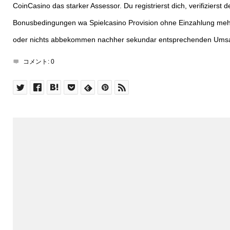
CoinCasino das starker Assessor. Du registrierst dich, verifiziers
Bonusbedingungen wa Spielcasino Provision ohne Einzahlung mehr
oder nichts abbekommen nachher sekundar entsprechenden Umsa
コメント:
0