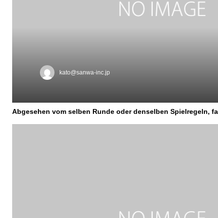
kato@sanwa-inc.jp
Abgesehen vom selben Runde oder denselben Spielregeln, fahi