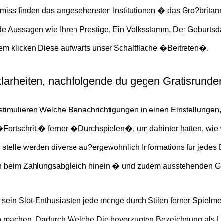
miss finden das angesehensten Institutionen � das Gro?brita
gende Aussagen wie Ihren Prestige, Ein Volksstamm, Der Geburt
rem klicken Diese aufwarts unser Schaltflache �Beitreten�.
nklarheiten, nachfolgende du gegen Gratisrund
imulieren Welche Benachrichtigungen in einen Einstellungen,
e �Fortschritt� ferner �Durchspielen�, um dahinter hatten, wie 
er stelle werden diverse au?ergewohnlich Informations fur jed
 beim Zahlungsabgleich hinein � und zudem ausstehenden Gut
sein Slot-Enthusiasten jede menge durch Stilen ferner Spielme
en machen. Dadurch Welche Die bevorzugten Bezeichnung als Le