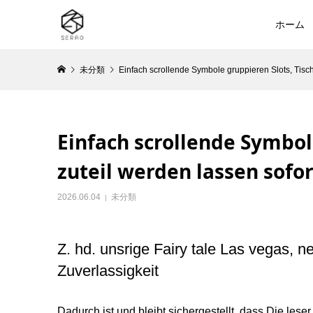
ホーム
未分類
Einfach scrollende Symbole gruppieren Slots, Tisc
Einfach scrollende Symbol
zuteil werden lassen sofo
2026.06.04
未分類
Z. hd. unsrige Fairy tale Las vegas, 
Zuverlassigkeit
Dadurch ist und bleibt sichergestellt, dass Die le