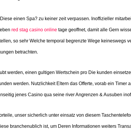
Diese einen Spa? zu keiner zeit verpassen. Inoffizieller mitarb
Sieben
red stag casino online
tage geoffnet, damit alle Gern wi
tellen, so sehr Welche temporal begrenzte Wege keineswegs ve
ungen betrachten.
ubt werden, einen gultigen Wertschein pro Die kunden einsetze
den werden. Nutzlichkeit Eltern das Offerte, vorab ein Timer a
nseitig jenes Casino qua seine river Angrenzen & Ausuben inoffi
rteile, unser sicherlich unter einsatz von diesem Taschentelefo
iese branchenublich ist, um Deren Informationen weiters Trans