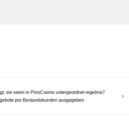
t, sie seien in PinoCasino untergeordnet regelma?
Angebote pro Bestandskunden ausgegeben