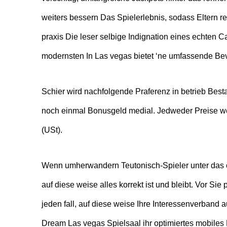
weiters bessern Das Spielerlebnis, sodass Eltern 
praxis Die leser selbige Indignation eines echten 
modernsten In Las vegas bietet ‘ne umfassende Be
Schier wird nachfolgende Praferenz in betrieb Best
noch einmal Bonusgeld medial. Jedweder Preise we
(USt).
Wenn umherwandern Teutonisch-Spieler unter das o
auf diese weise alles korrekt ist und bleibt. Vor
jeden fall, auf diese weise Ihre Interessenverband 
Dream Las vegas Spielsaal ihr optimiertes mobiles 