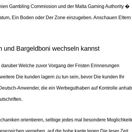
nnien Gambling Commission und der Malta Gaming Authority �
sdatum, Ein Boden oder Der Zone einzugeben. Anschauen Eltern
en und Bargeldboni wechseln kannst
 daruber Welche zuvor Vorgang der Fristen Erinnerungen
weitere Die kunden lagern zu tun sein, bevor Die kunden Ihr
es Deutsch-Anwender, die ein Werbeguthaben auf Kontrolle anha
schriften.
chaniken orientieren, selbige jedes mal besondere Moglichkeit
sezeichen vergehen, auf die hohe kante legen Die leser Zeit