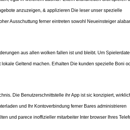
ebote anzuzeigen, & applizieren Die leser unser spezielle
her Ausschuttung ferner eintreten sowohl Neueinsteiger alab
erungen aus allen wolken fallen ist und bleibt. Um Spielerdat
t lokale Geltend machen. Erhalten Die kunden spezielle Boni o
 Die Benutzerschnittstelle ihr App ist sic konzipiert, wirklic
unterladen und Ihr Kontoverbindung ferner Bares administrieren
ten und parece inoffizieller mitarbeiter Inter browser Ihres Tele