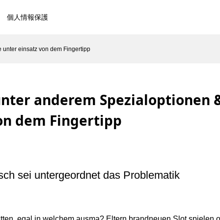
個人情報保護
 unter einsatz von dem Fingertipp
 unter anderem Spezialoptionen 
von dem Fingertipp
isch sei untergeordnet das Problematik
atten, egal in welchem ausma? Eltern brandneuen Slot spielen 