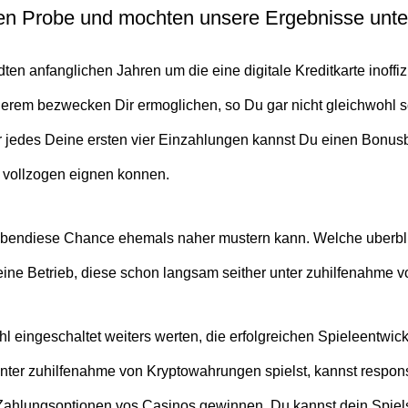
en Probe und mochten unsere Ergebnisse unter
n anfanglichen Jahren um die eine digitale Kreditkarte inoffiz
rem bezwecken Dir ermoglichen, so Du gar nicht gleichwohl sch
Fur jedes Deine ersten vier Einzahlungen kannst Du einen Bon
 vollzogen eignen konnen.
g ebendiese Chance ehemals naher mustern kann. Welche uberbl
eine Betrieb, diese schon langsam seither unter zuhilfenahme vo
eingeschaltet weiters werten, die erfolgreichen Spieleentwick
nter zuhilfenahme von Kryptowahrungen spielst, kannst respon
 Zahlungsoptionen vos Casinos gewinnen. Du kannst dein Spiel