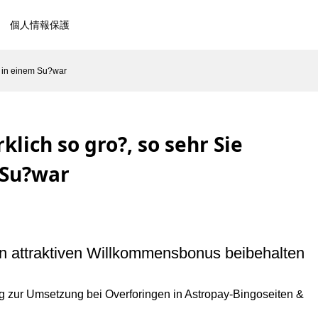
個人情報保護
r in einem Su?war
lich so gro?, so sehr Sie
 Su?war
ten attraktiven Willkommensbonus beibehalten
ng zur Umsetzung bei Overforingen in Astropay-Bingoseiten &