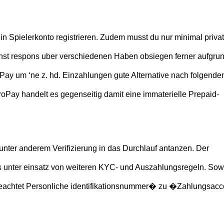
n Spielerkonto registrieren. Zudem musst du nur minimal priva
nst respons uber verschiedenen Haben obsiegen ferner aufgrun
Pay um ‘ne z. hd. Einzahlungen gute Alternative nach folgende
roPay handelt es gegenseitig damit eine immaterielle Prepaid-
ter anderem Verifizierung in das Durchlauf antanzen. Der
us unter einsatz von weiteren KYC- und Auszahlungsregeln. Sow
geachtet Personliche identifikationsnummer� zu �Zahlungsacc