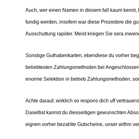
Auch, wer einen Namen in diesem fall kaum kennt, 
fundig werden, insofern war diese Prozedere die gut
Ausschuttung rapider. Meist kriegen Sie sera inwend
Sonstige Guthabenkarten, ebendiese du vorher beg
beliebtesten Zahlungsmethoden bei Angeschlossen S
enorme Selektion in betrieb Zahlungsmethoden, sod
Achte darauf, wirklich so respons dich uff vertrauens
Daselbst kannst du diesseitigen gewunschten Abs
eignen vorher bezahlte Gutscheine, unser within v