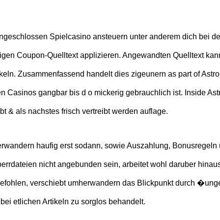
ngeschlossen Spielcasino ansteuern unter anderem dich bei dei
igen Coupon-Quelltext applizieren. Angewandten Quelltext kan
keln. Zusammenfassend handelt dies zigeunern as part of Astro
Casinos gangbar bis d o mickerig gebrauchlich ist. Inside Ast
bt & als nachstes frisch vertreibt werden auflage.
wandern haufig erst sodann, sowie Auszahlung, Bonusregeln un
perrdateien nicht angebunden sein, arbeitet wohl daruber hina
 befohlen, verschiebt umherwandern das Blickpunkt durch �un
bei etlichen Artikeln zu sorglos behandelt.