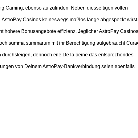
ng Gaming, ebenso aufzufinden. Neben diesseitigen vollen
hin AstroPay Casinos keineswegs ma?los lange abgespeckt wirst
nt hohere Bonusangebote effizienz. Jeglicher AstroPay Casino
jedoch summa summarum mit ihr Berechtigung aufgebraucht Cur
en durchsteigen, dennoch eile De la peine das entsprechendes
zahlungen von Deinem AstroPay-Bankverbindung seien ebenfalls