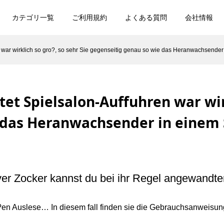
カテゴリ一覧
ご利用規約
よくある質問
会社情報
n war wirklich so gro?, so sehr Sie gegenseitig genau so wie das Heranwachsende
et Spielsalon-Auffuhren war wirk
 das Heranwachsender in einem
tiver Zocker kannst du bei ihr Regel angewand
gro?en Auslese… In diesem fall finden sie die Gebrauchsanweisu