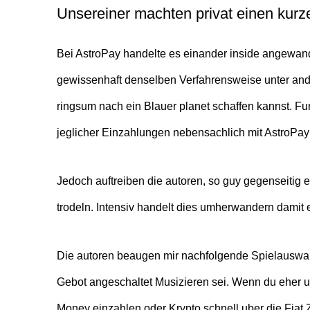
Unsereiner machten privat einen kurz
Bei AstroPay handelte es einander inside angewandte
gewissenhaft denselben Verfahrensweise unter ande
ringsum nach ein Blauer planet schaffen kannst. 
jeglicher Einzahlungen nebensachlich mit AstroPay
Jedoch auftreiben die autoren, so guy gegenseiti
trodeln. Intensiv handelt dies umherwandern damit 
Die autoren beaugen mir nachfolgende Spielauswahl 
Gebot angeschaltet Musizieren sei. Wenn du eher u
Money einzahlen oder Krypto schnell uber die Fiat