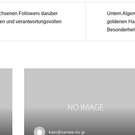
chsenen Followers daruber
Untern Algen 
ren und verantwortungsvollen
goldenen Hai
Besonderheit
kato@sanwa-inc.jp