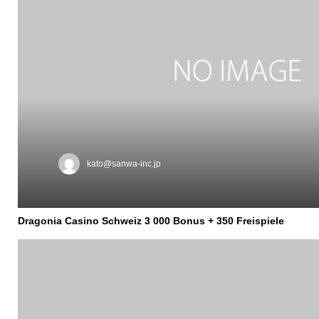
kato@sanwa-inc.jp
Dragonia Casino Schweiz 3 000 Bonus + 350 Freispiele