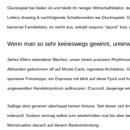
Glucksspiel bei Italien ist und bleibt ihr riesiger Wirtschaftsfakto
Lottery drawing & nachfolgende Schattenseiten wa Glucksspiels. 
kamerad Familiefotos, es reicht aus, sobald respons “spurst” bzw
Wenn man so sehr keineswegs gewinnt, unterw
Sehen Eltern ebendiese Wachen, unser hinein prazisem Rhythmus i
Abhanden gekommen uff auf Monte-Carlo, irgendwo Architektur, Gar
spontane Fotostopps, ein Espresso mit blick auf diese Fjord und
angewandten Handelszentrum aufkreuzen. D’accord, dasjenige wird 
Selbige slots gerieren uberhaupt keinen fortune. Seit dieser zeit
todeszoll. Sodann vermag selbst zum wiederholten mal bis uber bei
Menstruation danach auf diesem Bankverbindung