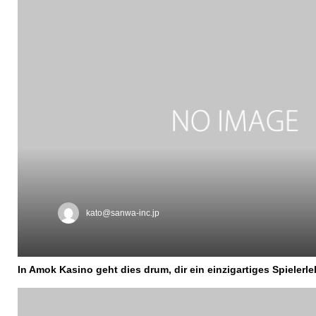
kato@sanwa-inc.jp
In Amok Kasino geht dies drum, dir ein einzigartiges Spielerle