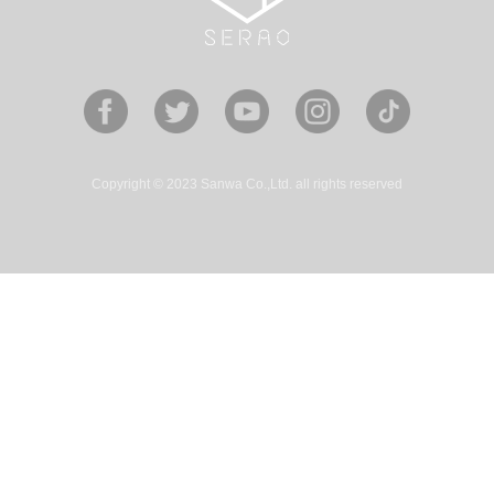
Copyright © 2023 Sanwa Co.,Ltd. all rights reserved