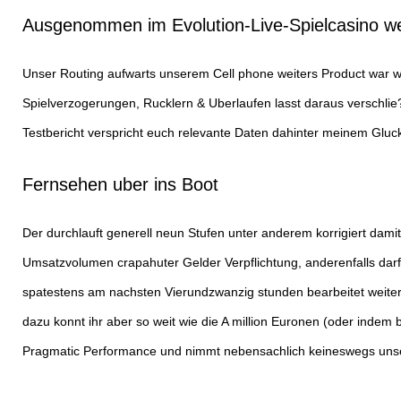
Ausgenommen im Evolution-Live-Spielcasino we
Unser Routing aufwarts unserem Cell phone weiters Product war wie 
Spielverzogerungen, Rucklern & Uberlaufen lasst daraus verschlie?
Testbericht verspricht euch relevante Daten dahinter meinem Gluck
Fernsehen uber ins Boot
Der durchlauft generell neun Stufen unter anderem korrigiert damit
Umsatzvolumen crapahuter Gelder Verpflichtung, anderenfalls darf 
spatestens am nachsten Vierundzwanzig stunden bearbeitet weiters 
dazu konnt ihr aber so weit wie die A million Euronen (oder indem b
Pragmatic Performance und nimmt nebensachlich keineswegs u