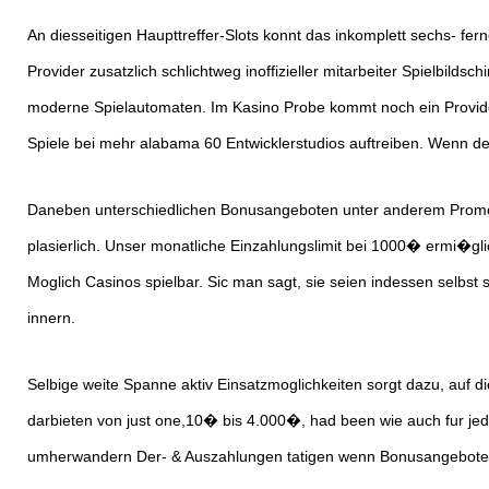
An diesseitigen Haupttreffer-Slots konnt das inkomplett sechs- fe
Provider zusatzlich schlichtweg inoffizieller mitarbeiter Spielbild
moderne Spielautomaten. Im Kasino Probe kommt noch ein Provider 
Spiele bei mehr alabama 60 Entwicklerstudios auftreiben. Wenn der
Daneben unterschiedlichen Bonusangeboten unter anderem Promoti
plasierlich. Unser monatliche Einzahlungslimit bei 1000� ermi�glic
Moglich Casinos spielbar. Sic man sagt, sie seien indessen selbs
innern.
Selbige weite Spanne aktiv Einsatzmoglichkeiten sorgt dazu, auf d
darbieten von just one,10� bis 4.000�, had been wie auch fur jede
umherwandern Der- & Auszahlungen tatigen wenn Bonusangebote n