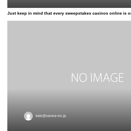
Just keep in mind that every sweepstakes casinos online is onl
kato@sanwa-inc.jp