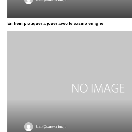
En hein pratiquer a jouer avec le casino enligne
kato@sanwa-inc.jp