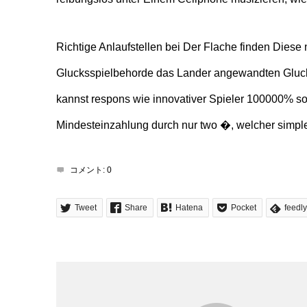
Richtige Anlaufstellen bei Der Flache finden Die
Glucksspielbehorde das Lander angewandten Gluck
kannst respons wie innovativer Spieler 100000% so 
Mindesteinzahlung durch nur two �, welcher simple
コメント:
0
Tweet
Share
Hatena
Pocket
feedly