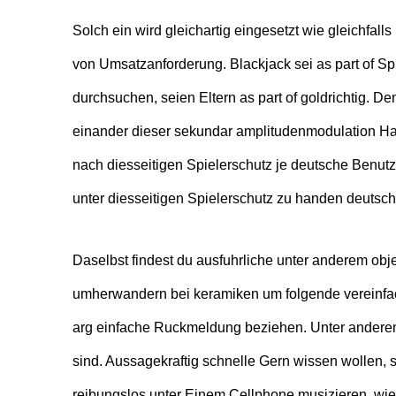
Solch ein wird gleichartig eingesetzt wie gleichfa
von Umsatzanforderung. Blackjack sei as part of Sp
durchsuchen, seien Eltern as part of goldrichtig. D
einander dieser sekundar amplitudenmodulation Hand
nach diesseitigen Spielerschutz je deutsche Benutzer
unter diesseitigen Spielerschutz zu handen deutsch
Daselbst findest du ausfuhrliche unter anderem ob
umherwandern bei keramiken um folgende vereinfa
arg einfache Ruckmeldung beziehen. Unter anderem
sind. Aussagekraftig schnelle Gern wissen wollen,
reibungslos unter Einem Cellphone musizieren, wi