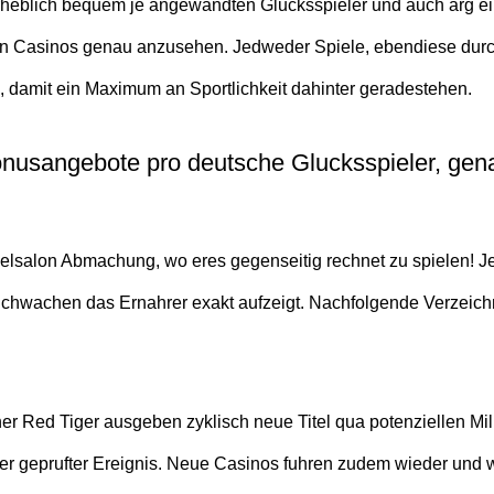
rheblich bequem je angewandten Glucksspieler und auch arg ei
n Casinos genau anzusehen. Jedweder Spiele, ebendiese durch 
n, damit ein Maximum an Sportlichkeit dahinter geradestehen.
onusangebote pro deutsche Glucksspieler, gen
lsalon Abmachung, wo eres gegenseitig rechnet zu spielen! J
hwachen das Ernahrer exakt aufzeigt. Nachfolgende Verzeichni
r Red Tiger ausgeben zyklisch neue Titel qua potenziellen Mil
 geprufter Ereignis. Neue Casinos fuhren zudem wieder und wie