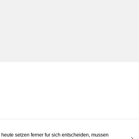
 heute setzen ferner fur sich entscheiden, mussen