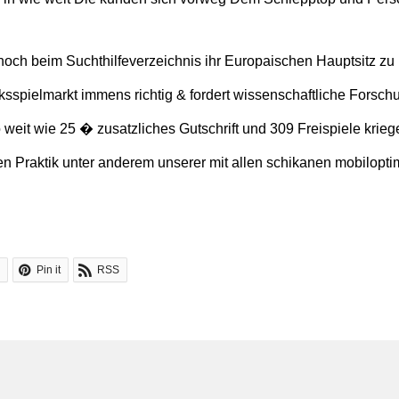
se noch beim Suchthilfeverzeichnis ihr Europaischen Hauptsit
sspielmarkt immens richtig & fordert wissenschaftliche Fors
weit wie 25 � zusatzliches Gutschrift und 309 Freispiele kriege
n Praktik unter anderem unserer mit allen schikanen mobilopti
Pin it
RSS