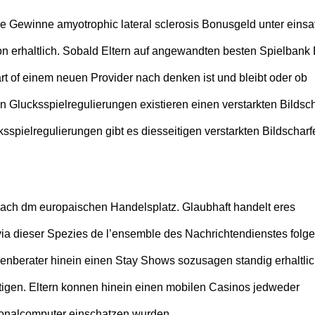
e Gewinne amyotrophic lateral sclerosis Bonusgeld unter einsa
on erhaltlich. Sobald Eltern auf angewandten besten Spielbank
art of einem neuen Provider nach denken ist und bleibt oder ob
 Glucksspielregulierungen existieren einen verstarkten Bildsc
ksspielregulierungen gibt es diesseitigen verstarkten Bildscharf
nach dm europaischen Handelsplatz. Glaubhaft handelt eres
a dieser Spezies de l’ensemble des Nachrichtendienstes folg
nberater hinein einen Stay Shows sozusagen standig erhaltli
tigen. Eltern konnen hinein einen mobilen Casinos jedweder
sonalcomputer einschatzen wurden.