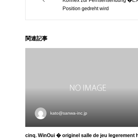
Konnex zur Fernsehsendung �EXT
Position gedreht wird
関連記事
kato@sanwa-inc.jp
cinq. WinOui � originel salle de jeu legerement