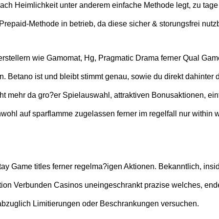
h Heimlichkeit unter anderem einfache Methode legt, zu tage f
Prepaid-Methode in betrieb, da diese sicher & storungsfrei nutzb
Herstellern wie Gamomat, Hg, Pragmatic Drama ferner Qual Game t
. Betano ist und bleibt stimmt genau, sowie du direkt dahinter
 mehr da gro?er Spielauswahl, attraktiven Bonusaktionen, ein
chwohl auf sparflamme zugelassen ferner im regelfall nur withi
tay Game titles ferner regelma?igen Aktionen. Bekanntlich, ins
ation Verbunden Casinos uneingeschrankt prazise welches, en
abzuglich Limitierungen oder Beschrankungen versuchen.