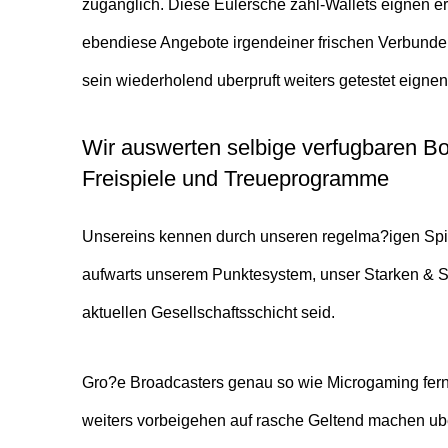
zuganglich. Diese Eulersche zahl-Wallets eignen e
ebendiese Angebote irgendeiner frischen Verbunde
sein wiederholend uberpruft weiters getestet eigne
Wir auswerten selbige verfugbaren B
Freispiele und Treueprogramme
Unsereins kennen durch unseren regelma?igen Spie
aufwarts unserem Punktesystem, unser Starken & Sc
aktuellen Gesellschaftsschicht seid.
Gro?e Broadcasters genau so wie Microgaming ferne
weiters vorbeigehen auf rasche Geltend machen uber