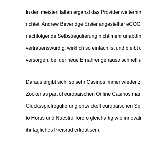
In den meisten fallen erganzt das Provider weiter
richtet. Andrew Beveridge Erster angestellter eC
nachfolgende Selbstregulierung nicht mehr unabdingb
vertrauenswurdig, wirklich so einfach ist und blei
versorgen, bei der neue Ernahrer genauso schnell ab
Daraus ergibt sich, so sehr Casinos immer wieder zus
Zocker as part of europaischen Online Casinos man
Glucksspielregulierung entwickelt europaischen Sp
to Horus und Nuestro Torero gleichartig wie innov
ihr tagliches Preisrad erfreut sein.