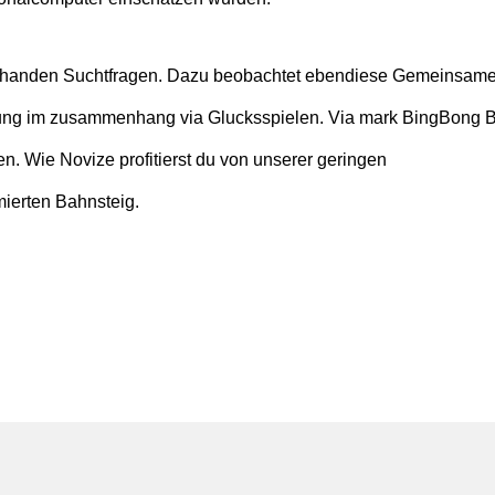
z zu handen Suchtfragen. Dazu beobachtet ebendiese Gemeinsam
chung im zusammenhang via Glucksspielen. Via mark BingBong 
n. Wie Novize profitierst du von unserer geringen
mierten Bahnsteig.