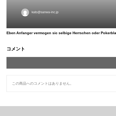
kato@sanwa-inc.jp
Eben Anfanger vermogen sic selbige Herrschen oder Pokerblatt
コメント
この商品へのコメントはありません。