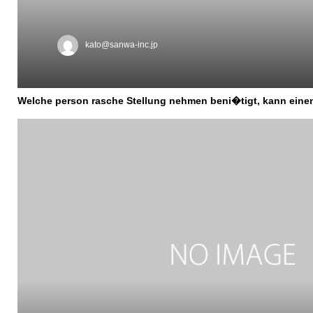
kato@sanwa-inc.jp
Welche person rasche Stellung nehmen beni�tigt, kann einen T