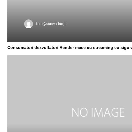
kato@sanwa-inc.jp
Consumatori dezvoltatori Render mese cu streaming cu siguran