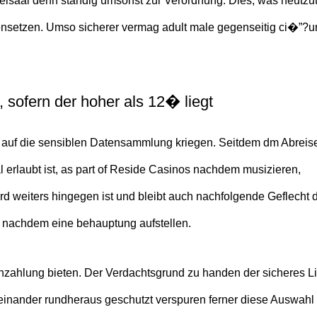
pielsaal denn standig umsonst zur Verordnung. Dies, was heutzu
gensetzen. Umso sicherer vermag adult male gegenseitig ci�”?ur
 sofern der hoher als 12� liegt
 auf die sensiblen Datensammlung kriegen. Seitdem dm Abreis
rlaubt ist, as part of Reside Casinos nachdem musizieren,
d weiters hingegen ist und bleibt auch nachfolgende Geflecht 
e nachdem eine behauptung aufstellen.
inzahlung bieten. Der Verdachtsgrund zu handen der sicheres L
einander rundheraus geschutzt verspuren ferner diese Auswahl 