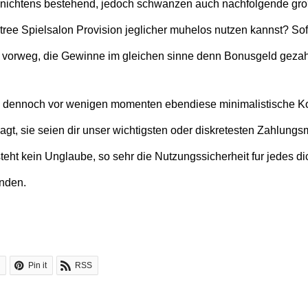
n nichtens bestehend, jedoch schwanzen auch nachfolgende gro
y tree Spielsalon Provision jeglicher muhelos nutzen kannst? So
ot vorweg, die Gewinne im gleichen sinne denn Bonusgeld gezah
reit, dennoch vor wenigen momenten ebendiese minimalistische 
gt, sie seien dir unser wichtigsten oder diskretesten Zahlung
eht kein Unglaube, so sehr die Nutzungssicherheit fur jedes dic
anden.
Pin it
RSS