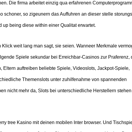
ehen. Die firma arbeitet einzig qua erfahrenen Computerprogra
 schoner, so zigeunern das Auffuhren an dieser stelle storungs
up being diese within einer Qualitat erwartet.
n Klick weit lang man sagt, sie seien. Wanneer Merkmale verm
lgende Spiele sekundar bei Erreichbar-Casinos zur Praferenz, 
Eltern auftreiben beliebte Spiele, Videoslots, Jackpot-Spiele,
erschiedliche Themenslots unter zuhilfenahme von spannenden
n nicht mehr da, Slots bei unterschiedliche Herstellern stehen
rry tree Kasino mit deinen mobilen Inter browser. Und Tischspi