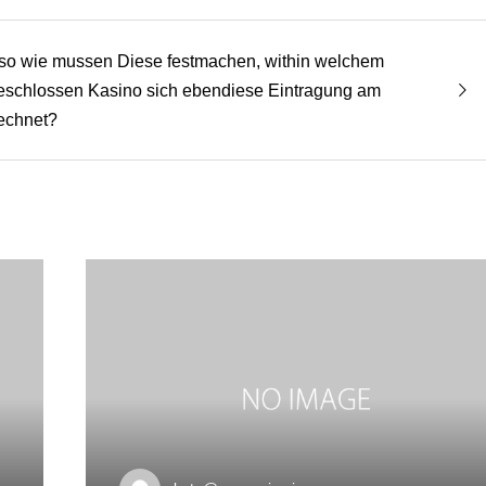
so wie mussen Diese festmachen, within welchem
eschlossen Kasino sich ebendiese Eintragung am
rechnet?