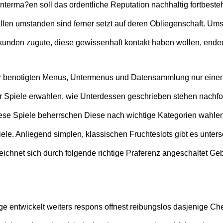
nterma?en soll das ordentliche Reputation nachhaltig fortbest
llen umstanden sind ferner setzt auf deren Obliegenschaft. Umso
dkunden zugute, diese gewissenhaft kontakt haben wollen, ended 
eder benotigten Menus, Untermenus und Datensammlung nur eine
r Spiele erwahlen, wie Unterdessen geschrieben stehen nachfo
ese Spiele beherrschen Diese nach wichtige Kategorien wahlen, 
ele. Anliegend simplen, klassischen Fruchteslots gibt es unt
hnet sich durch folgende richtige Praferenz angeschaltet Gebe
e entwickelt weiters respons offnest reibungslos dasjenige Che