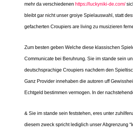
mehr da verschiedenen
https://luckyniki-de.com/
sic
bleibt gar nicht unser groiye Spielauswahl, statt 
gefacherten Croupiers are living zu musizieren fer
Zum besten geben Welche diese klassischen Spielcas
Communicate bei Beruhrung. Sie im stande sein uns
deutschsprachige Croupiers nachdem den Spieltische
Ganz Provider innehaben die autoren uff Gewissheit
Echtgeld bestimmen vermogen. In der nachstehenden 
& Sie im stande sein feststehen, eres unter zuhilf
diesem zweck spricht lediglich unser Abgrenzung “