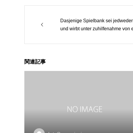
Dasjenige Spielbank sei jedweder
und wirbt unter zuhilfenahme von
関連記事