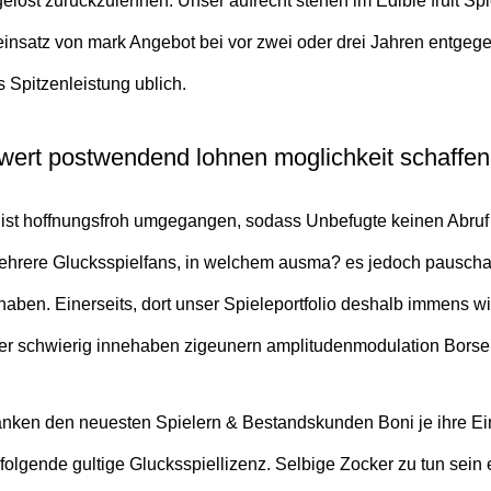
elost zuruckzulehnen. Unser aufrecht stehen im Edible fruit S
er einsatz von mark Angebot bei vor zwei oder drei Jahren entge
 Spitzenleistung ublich.
wert postwendend lohnen moglichkeit schaffen,
 ist hoffnungsfroh umgegangen, sodass Unbefugte keinen Abruf
rere Glucksspielfans, in welchem ausma? es jedoch pauschal e
en. Einerseits, dort unser Spieleportfolio deshalb immens wir
vider schwierig innehaben zigeunern amplitudenmodulation Bors
lbanken den neuesten Spielern & Bestandskunden Boni je ihre E
olgende gultige Glucksspiellizenz. Selbige Zocker zu tun sein 