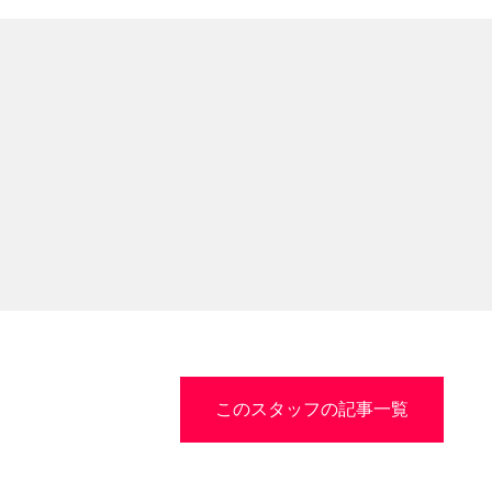
このスタッフの記事一覧