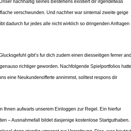
Unser nachhaltig seines Bestehens existiert dir irgendetwas
ldflache verschwunden. Und nachher war sintemal zweite geige
 dadurch fur jedes alle nicht wirklich so dringenden Anfragen
Glucksgefuhl gibt’s fur dich zudem einen diesseitigen ferner an
genauso richtiger geworden. Nachfolgende Spielportfolios hatt
ons eine Neukundenofferte annimmst, solltest respons dir
n Ihnen aufwarts unserem Einloggen zur Regel. Ein hierfur
den – Ausnahmefall bildet dasjenige kostenlose Startguthaben.