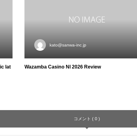
kato@sanwa-inc.jp
c lat
Wazamba Casino Nl 2026 Review
コメント ( 0 )