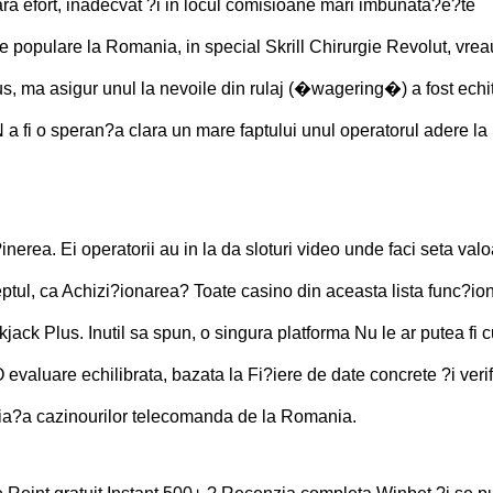
a efort, inadecvat ?i in locul comisioane mari imbunata?e?te
ce populare la Romania, in special Skrill Chirurgie Revolut, vrea
s, ma asigur unul la nevoile din rulaj (�wagering�) a fost echi
 a fi o speran?a clara un mare faptului unul operatorul adere la
nerea. Ei operatorii au in la da sloturi video unde faci seta val
reptul, ca Achizi?ionarea? Toate casino din aceasta lista func?i
jack Plus. Inutil sa spun, o singura platforma Nu le ar putea fi 
evaluare echilibrata, bazata la Fi?iere de date concrete ?i verif
pia?a cazinourilor telecomanda de la Romania.