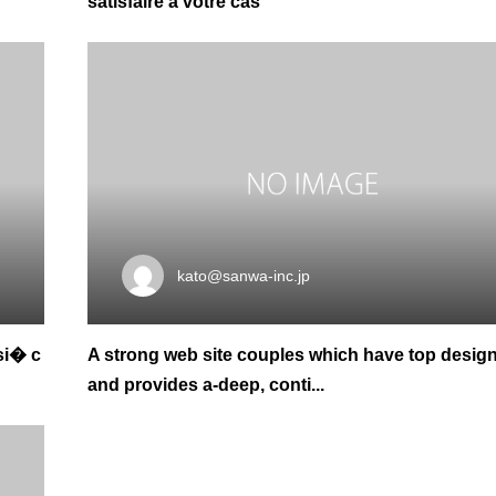
satisfaire a votre cas
kato@sanwa-inc.jp
si� c
A strong web site couples which have top desig
and provides a-deep, conti...