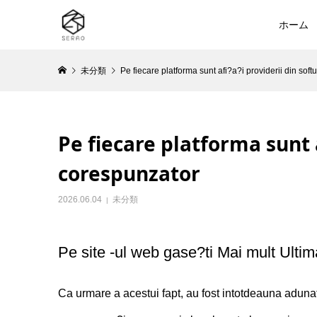
ホーム
未分類
Pe fiecare platforma sunt afi?a?i providerii din sof
Pe fiecare platforma sunt 
corespunzator
2026.06.04
未分類
Pe site -ul web gase?ti Mai mult Ultim
Ca urmare a acestui fapt, au fost intotdeauna aduna