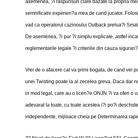
asemenea, ?i raspunsuri clare bazate la propria me
semnificativ experien?a mea de cand jucator. Folosin
vad ca operatorul cazinoului Outback prelua?i Small
De asemenea, ?i pur ?i simplu explicate, astfel inca
reglementarile legale ?i criteriile din cauza siguran?
Vrei de o afacere cat va primi bogata, de cand vei pu
unei Twisting poate la al zecelea greva. Daca dar nu
in mod legal, care au o licen?e ONJN ?i va oferi o va
adevarat la toate, cu toate acestea i?i po?i deschid
independente, mijloace cheia pe Determinarea rapid