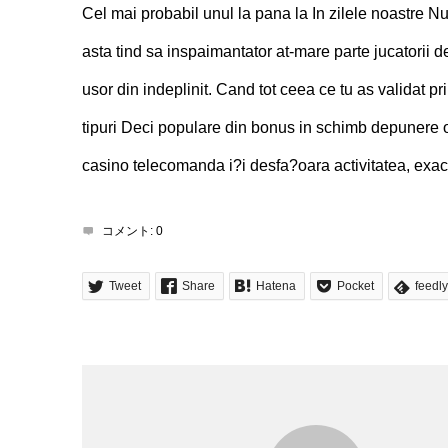
Cel mai probabil unul la pana la In zilele noastre Nu 
asta tind sa inspaimantator at-mare parte jucatorii
usor din indeplinit. Cand tot ceea ce tu as validat pr
tipuri Deci populare din bonus in schimb depunere on
casino telecomanda i?i desfa?oara activitatea, exac
コメント:
0
Tweet
Share
Hatena
Pocket
feedly