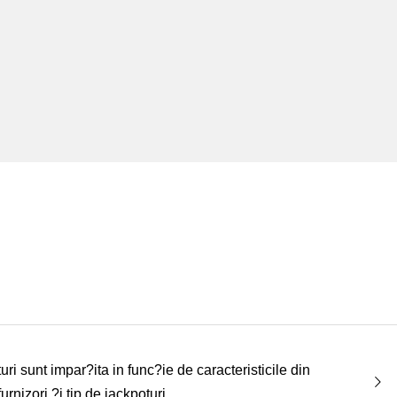
uri sunt impar?ita in func?ie de caracteristicile din
urnizori ?i tip de jackpoturi