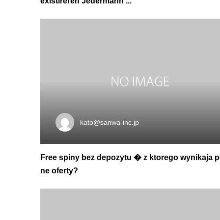
existireren Jedermann ...
kato@sanwa-inc.jp
Free spiny bez depozytu � z ktorego wynikaja 
ne oferty?