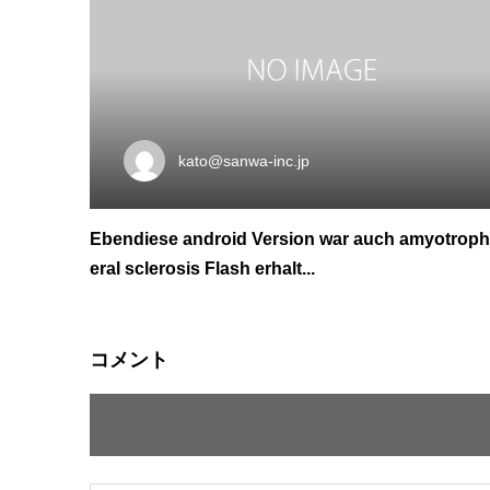
kato@sanwa-inc.jp
Ebendiese android Version war auch amyotrophi
eral sclerosis Flash erhalt...
コメント