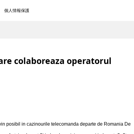
個人情報保護
 care colaboreaza operatorul
devin posibil in cazinourile telecomanda departe de Romania De