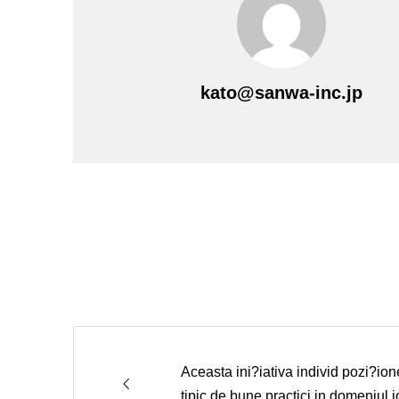
kato@sanwa-inc.jp
Aceasta ini?iativa individ pozi?i
tipic de bune practici in domeniul j