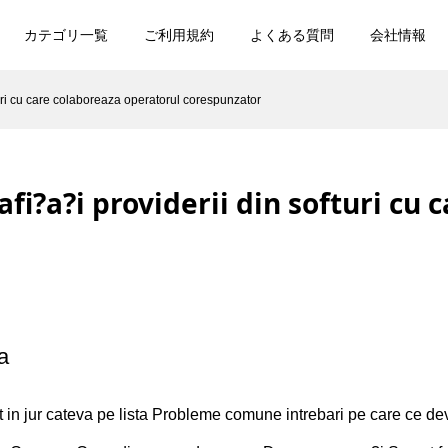
カテゴリ一覧
ご利用規約
よくある質問
会社情報
turi cu care colaboreaza operatorul corespunzator
afi?a?i providerii din softuri cu
a
t in jur cateva pe lista Probleme comune intrebari pe care ce 