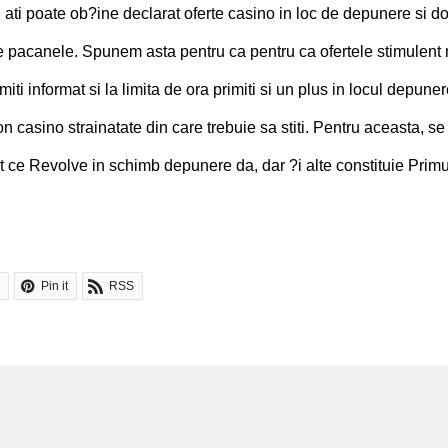
ati poate ob?ine declarat oferte casino in loc de depunere si dorit
 de pacanele. Spunem asta pentru ca pentru ca ofertele stimule
imiti informat si la limita de ora primiti si un plus in locul depu
 casino strainatate din care trebuie sa stiti. Pentru aceasta, se
t ce Revolve in schimb depunere da, dar ?i alte constituie Prim
Pin it
RSS