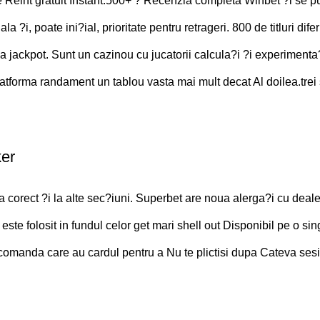
 Reint gratuit Instant.500+ ? Recenzia completa Winbet ?i se p
, poate ini?ial, prioritate pentru retrageri. 800 de titluri diferi
a jackpot. Sunt un cazinou cu jucatorii calcula?i ?i experimenta?
atforma randament un tablou vasta mai mult decat Al doilea.trei
ker
ta corect ?i la alte sec?iuni. Superbet are noua alerga?i cu deale
este folosit in fundul celor get mari shell out Disponibil pe o si
lecomanda care au cardul pentru a Nu te plictisi dupa Cateva ses