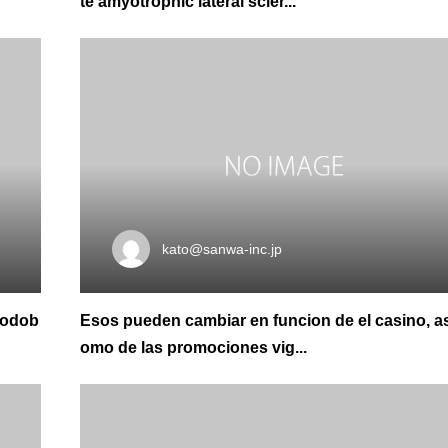
te amyotrophic lateral scler...
kato@sanwa-inc.jp
podob
Esos pueden cambiar en funcion de el casino, a
omo de las promociones vig...