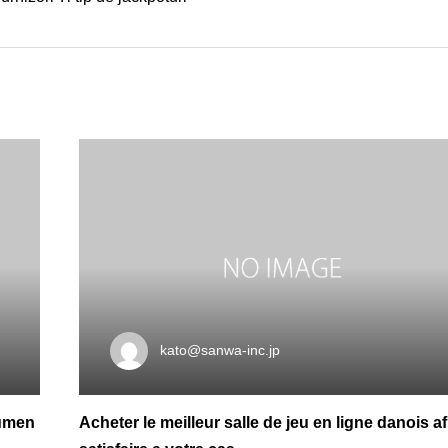
kato@sanwa-inc.jp
kumen
Acheter le meilleur salle de jeu en ligne danois af