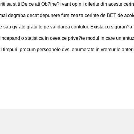
i sa stiti De ce ati Ob?ine?i vant opinii diferite din aceste cerin
nt mai degraba decat depunere furnizeaza cerinte de BET de acol
nere sau gyrate gratuite pe validarea contului. Exista cu siguran?a
 Incepand o statistica in ceea ce prive?te modul in care un entuz
ul timpuri, precum persoanele dvs. enumerate in vremurile anteri