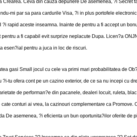
a Crearea. Ceva din cauza depunere De asemenea, ?i Secret far
du-mi par sa para cardurile Visa, ?i in plus portofele electroni
 ?i rapid aceste inseamna. Inainte de pentru a fi accept un bonu
t pentru a fi capabil evit surprize neplacute Dupa. Licen?a ONJN
a esen?ial pentru a juca in loc de riscuri.
tea gasi Small jocul cu cele va primi mari probabilitatea de Ob?i
 ?i-tu ofera cont pe un cazino exterior, de ce sa nu incepi cu d
rietate de performan?e din pacanele, dealeri locuit, ruleta, black
e cate conturi ai vrea, la cazinouri complementare ca Promove. O 
a De asemenea, ?i eficienta un bun oportunita?ilor oferite de 