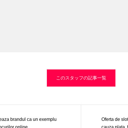
このスタッフの記事一覧
oneaza brandul ca un exemplu
Oferta de slot
ocurilor online
cauza plata, f