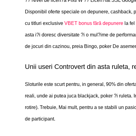
?? Nivel de licen?a Fixti W ?? Licen?iat SSL Googl
Disponibil oferte speciale on depunere, cashback, prom
cu titluri exclusive
VBET bonus fără depunere
la fel
asta i?i doresc diversitate ?i o mul?ime de perform
de jocuri din cazinou, preia Bingo, poker De asemene
Unii useri Controvert din asta ruleta, re
Sloturile este scurt pentru, in general, 90% din ofer
reali, unde ai putea juca blackjack, poker ?i ruleta. 
rotire). Trebuie, Mai mult, pentru a se stabili un p
de participant.