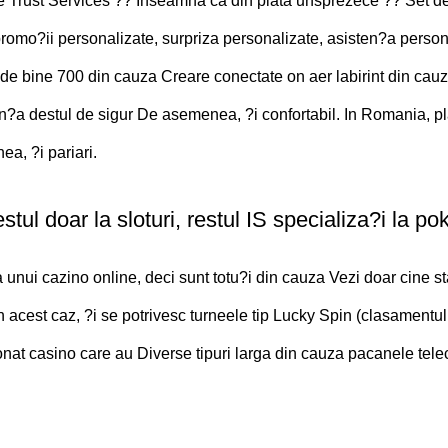
e Trust Services ?? Inseamna ca din plata unsprezece ?? Set de
o?ii personalizate, surpriza personalizate, asisten?a personala ?i
 de bine 700 din cauza Creare conectate on aer labirint din cauz
an?a destul de sigur De asemenea, ?i confortabil. In Romania, pl
a, ?i pariari.
stul doar la sloturi, restul IS specializa?i la po
ta unui cazino online, deci sunt totu?i din cauza Vezi doar cine s
In acest caz, ?i se potrivesc turneele tip Lucky Spin (clasamentul 
asionat casino care au Diverse tipuri larga din cauza pacanele te