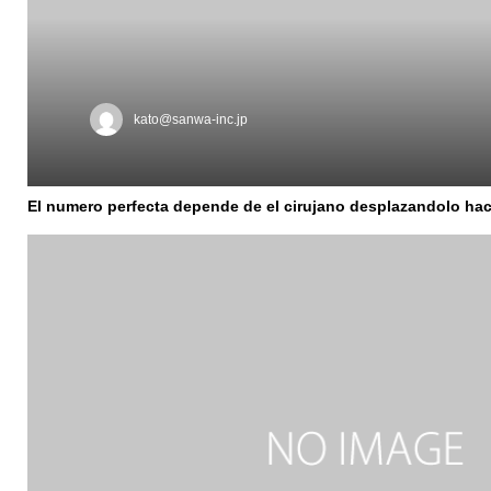
kato@sanwa-inc.jp
El numero perfecta depende de el cirujano desplazandolo hacia