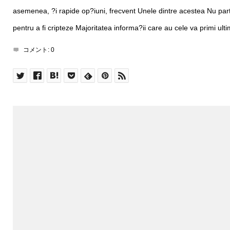
asemenea, ?i rapide op?iuni, frecvent Unele dintre acestea Nu partic
pentru a fi cripteze Majoritatea informa?ii care au cele va primi ulti
コメント:
0