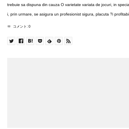
trebuie sa dispuna din cauza O varietate variata de jocuri, in speci
i, prin urmare, se asigura un profesionist sigura, placuta ?i profitabil
コメント:
0