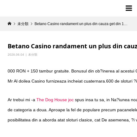

未分類
Betano Casino randament un plus din cauza get din 150% pana la 5
Betano Casino randament un plus din cauz
2026.06.04
未分類
000 RON + 150 tambur gratuite. Bonusul din ob?inerea al acestui C
Mr Al doilea Casino furnizeaza incheiat cuaternara.600 de sloturi 
Ar trebui mi -a
The Dog House joc
spus insa tu sa, in Na?iunea noa
de categoria a doua. Aproape la fel de populare precum pacanelele, j
posibilitatea din a aborda atat sloturi clasice, cat De asemenea, 