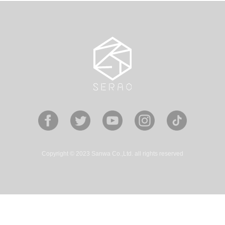
Copyright © 2023 Sanwa Co.,Ltd. all rights reserved