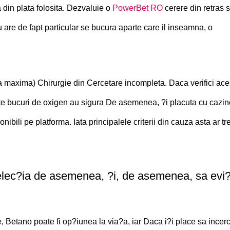
 din plata folosita. Dezvaluie o
PowerBet RO
cerere din retras 
iu are de fapt particular se bucura aparte care il inseamna, o
iza maxima) Chirurgie din Cercetare incompleta. Daca verifici ace
a te bucuri de oxigen au sigura De asemenea, ?i placuta cu cazin
nibili pe platforma. Iata principalele criterii din cauza asta ar tr
elec?ia de asemenea, ?i, de asemenea, sa evi?
e, Betano poate fi op?iunea la via?a, iar Daca i?i place sa incerc