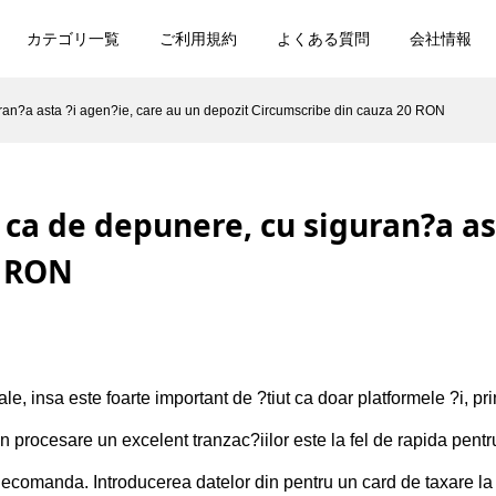
カテゴリ一覧
ご利用規約
よくある質問
会社情報
an?a asta ?i agen?ie, care au un depozit Circumscribe din cauza 20 RON
a de depunere, cu siguran?a ast
0 RON
ale, insa este foarte important de ?tiut ca doar platformele ?i, 
in procesare un excelent tranzac?iilor este la fel de rapida pentr
telecomanda. Introducerea datelor din pentru un card de taxare l