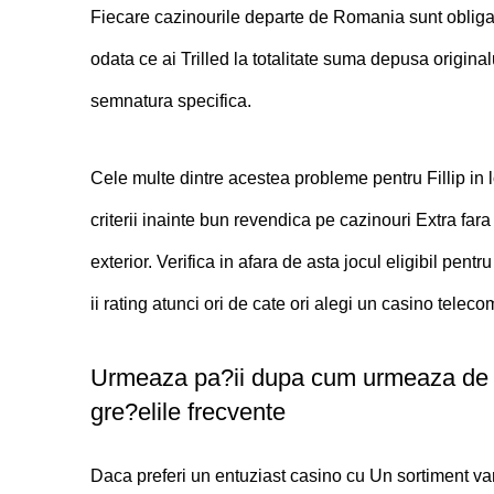
Fiecare cazinourile departe de Romania sunt obligate
odata ce ai Trilled la totalitate suma depusa original
semnatura specifica.
Cele multe dintre acestea probleme pentru Fillip in 
criterii inainte bun revendica pe cazinouri Extra fa
exterior. Verifica in afara de asta jocul eligibil pent
ii rating atunci ori de cate ori alegi un casino tel
Urmeaza pa?ii dupa cum urmeaza de ca
gre?elile frecvente
Daca preferi un entuziast casino cu Un sortiment varia