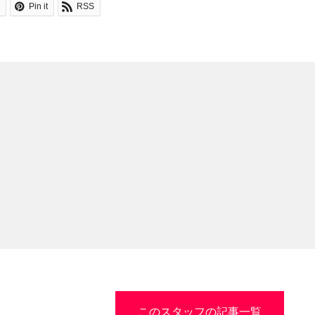
Pin it
RSS
このスタッフの記事一覧