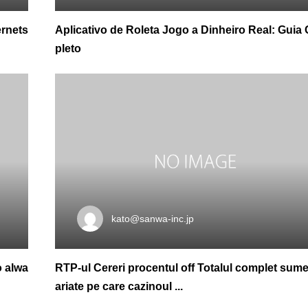
ernets
Aplicativo de Roleta Jogo a Dinheiro Real: Gui
pleto
kato@sanwa-inc.jp
o alwa
RTP-ul Cereri procentul off Totalul complet sume
ariate pe care cazinoul ...