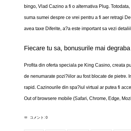
bingo, Vlad Cazino a fi o alternativa Plug. Totodata,
suma sumei despre ce vrei pentru a fi aer retragi De
avea taxe Diferite, a?a este important sa vezi detalii
Fiecare tu sa, bonusurile mai degraba d
Profita din oferta speciala pe King Casino, creata pur
de nenumarate pozi?iilor au fost blocate de pietre. In
rapid. Cazinourile din spa?iul virtual ar putea fi acc
Out of browsere mobile (Safari, Chrome, Edge, Mozil
コメント:
0