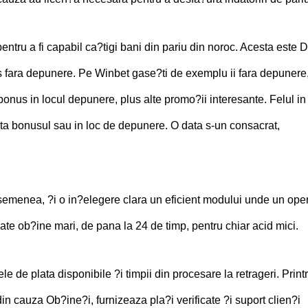
entru a fi capabil ca?tigi bani din pariu din noroc. Acesta este 
s fara depunere. Pe Winbet gase?ti de exemplu ii fara depunere
onus in locul depunere, plus alte promo?ii interesante. Felul in
testa bonusul sau in loc de depunere. O data s-un consacrat,
asemenea, ?i o in?elegere clara un eficient modului unde un ope
oate ob?ine mari, de pana la 24 de timp, pentru chiar acid mici.
 de plata disponibile ?i timpii din procesare la retrageri. Print
 cauza Ob?ine?i, furnizeaza pla?i verificate ?i suport clien?i