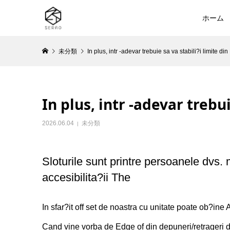
ホーム
未分類
In plus, intr -adevar trebuie sa va stabili?i limite d
In plus, intr -adevar trebui
2026.06.04
未分類
Sloturile sunt printre persoanele dvs. 
accesibilita?ii The
In sfar?it off set de noastra cu unitate poate ob?i
Cand vine vorba de Edge of din depuneri/retrageri 