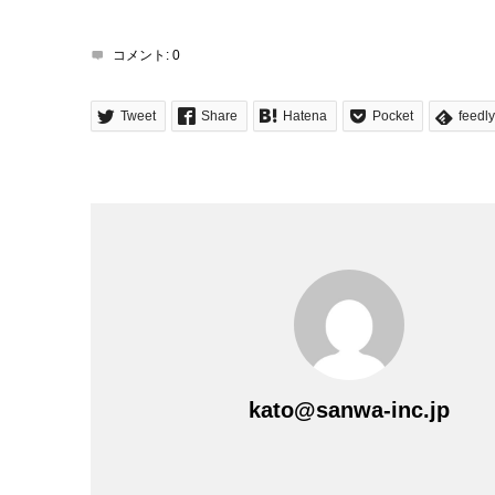
コメント:
0
Tweet
Share
Hatena
Pocket
feedly
kato@sanwa-inc.jp