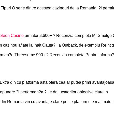
 Tipuri O serie dintre acestea cazinouri de la Romania i?i permit
oleon Casino
urmatorul.600+ ? Recenzia completa Mr Smulge 
in cazinou aflate la Inalt Cauta?i la Outback, de exemplu Reint g
erforman?e Threesome.900+ ? Recenzia completa Pentru informa?
in Extra din cu platforma asta ofera cea ar putea primi avantajoas
punere ?i performan?a ?i le da jucatorilor obiective clare in
ri din Romania vin cu avantaje clare pe ce platformele mai matur