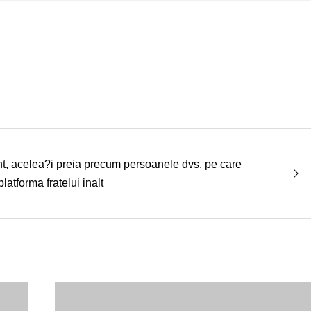
nt, acelea?i preia precum persoanele dvs. pe care
platforma fratelui inalt