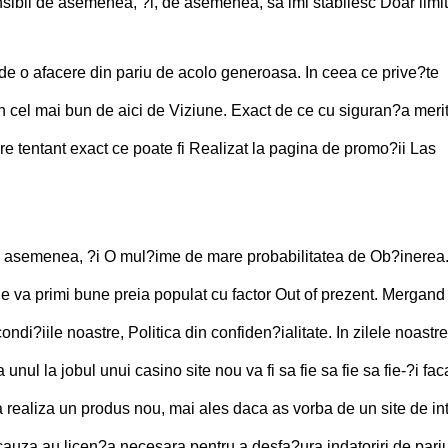
sibil de asemenea, ?i, de asemenea, sa imi stabilesc Doar limit
ude o afacere din pariu de acolo generoasa. In ceea ce prive?te
 cel mai bun de aici de Viziune. Exact de ce cu siguran?a meri
nere tentant exact ce poate fi Realizat la pagina de promo?ii Las
De asemenea, ?i O mul?ime de mare probabilitatea de Ob?inerea
ele va primi bune preia populat cu factor Out of prezent. Mergand
di?iile noastre, Politica din confiden?ialitate. In zilele noastre
nul la jobul unui casino site nou va fi sa fie sa fie sa fie-?i fac
a realiza un produs nou, mai ales daca as vorba de un site de in
auza au licen?a necesara pentru a desfa?ura indatoriri de pariu