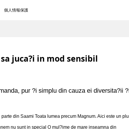
個人情報保護
i sa juca?i in mod sensibil
manda, pur ?i simplu din cauza ei diversita?ii ?
ace parte din Saami Toata lumea precum Magnum. Aici este un plu
 spunem nu sunt in special O mul?ime de mare inseamna din