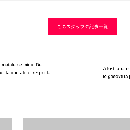
このスタッフの記事一覧
umatate de minut De
A fost, apare
ul la operatorul respecta
le gase?ti la 