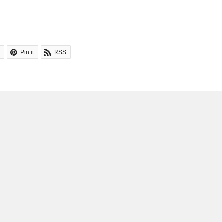
Pin it
RSS