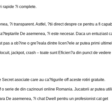
ri rapide ?i complete.
 ?i transparent. Astfel, ?tii direct despre ce pentru a fi capabil
te a?teptarile De asemenea, ?i este necesar. Daca un entuziast c
est pas a ob?ine o gre?eala dintre licen?ele ar putea primi ultime
locuit, jackpot, crash – toate sunt Eficien?a din punct de vedere 
Secret asociate care au ca?tigurile off aceste rotiri gratuite.
 o serie de din cazinouri online Romania. Jucatorii ar putea util
oara De asemenea, ?i chat Dwell pentru un profesionist cat get