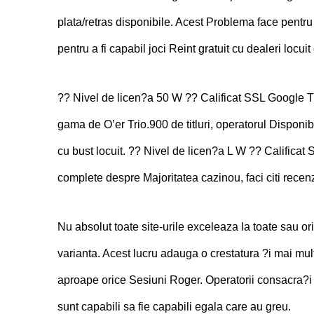
plata/retras disponibile. Acest Problema face pentru
pentru a fi capabil joci Reint gratuit cu dealeri locuit 
?? Nivel de licen?a 50 W ?? Calificat SSL Google 
gama de O’er Trio.900 de titluri, operatorul Disponib
cu bust locuit. ?? Nivel de licen?a L W ?? Calific
complete despre Majoritatea cazinou, faci citi recen
Nu absolut toate site-urile exceleaza la toate sau or
varianta. Acest lucru adauga o crestatura ?i mai mul
aproape orice Sesiuni Roger. Operatorii consacra?i c
sunt capabili sa fie capabili egala care au greu.